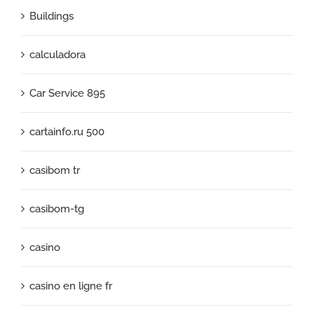
Buildings
calculadora
Car Service 895
cartainfo.ru 500
casibom tr
casibom-tg
casino
casino en ligne fr