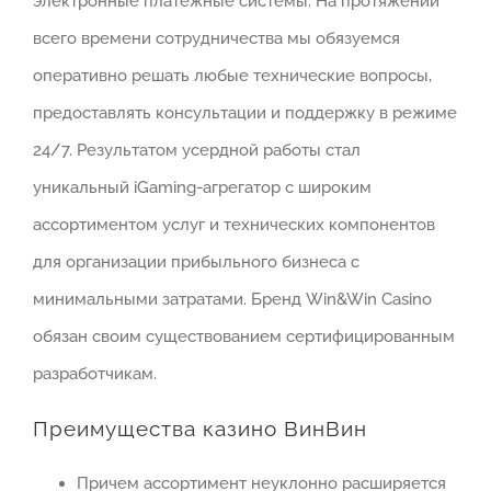
электронные платежные системы. На протяжении
всего времени сотрудничества мы обязуемся
оперативно решать любые технические вопросы,
предоставлять консультации и поддержку в режиме
24/7. Результатом усердной работы стал
уникальный iGaming-агрегатор с широким
ассортиментом услуг и технических компонентов
для организации прибыльного бизнеса с
минимальными затратами. Бренд Win&Win Casino
обязан своим существованием сертифицированным
разработчикам.
Преимущества казино ВинВин
Причем ассортимент неуклонно расширяется