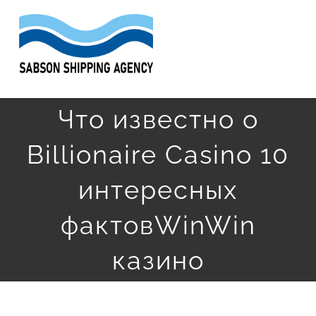
Skip
to
Togg
content
Navi
HOME
Что известно о
Billionaire Casino 10
ABOUT
интересных
SERVICES
фактовWinWin
WORK
казино
ARTICLES
GET QUOTE