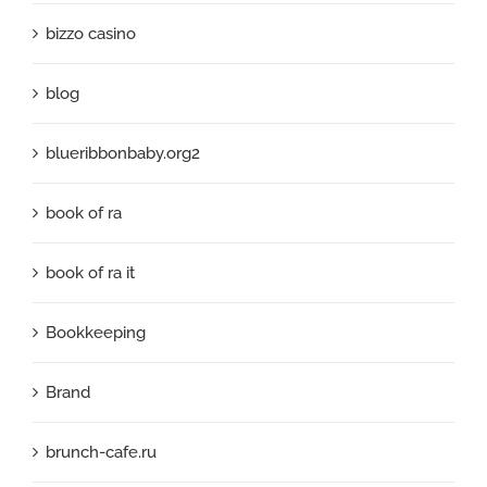
bizzo casino
blog
blueribbonbaby.org2
book of ra
book of ra it
Bookkeeping
Brand
brunch-cafe.ru