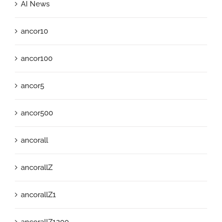
AI News
ancor10
ancor100
ancor5
ancor500
ancorall
ancorallZ
ancorallZ1
ancorallZ1200