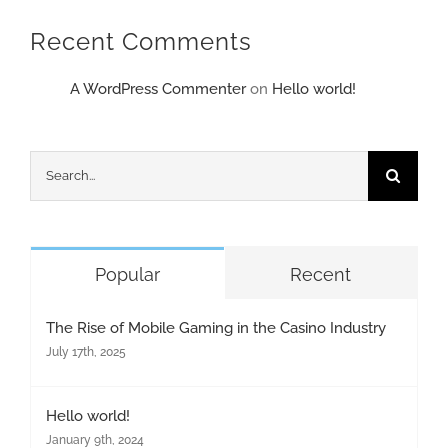
Recent Comments
A WordPress Commenter
on
Hello world!
Search
for:
Popular
Recent
The Rise of Mobile Gaming in the Casino Industry
July 17th, 2025
Hello world!
January 9th, 2024