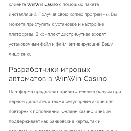
клиента
WinWin Casino
с помощью пакета
инсталляций. Получив свою копию программы, Вы
можете приступать к установке и настройке
платформы. В комплект дистрибутива входят
установочный файл и файл, активирующий Вашу
лицензию.
Разработчики игровых
автоматов в WinWin Casino
Платформа предлагает приветственные бонусы при
первом депозите, а также регулярные акции для
повторных пополнений. Онлайн казино ВинВин
поддерживает как банковские карты, так и