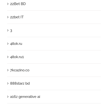
22Bet BD
22bet IT
3
4itok.ru
4itok.ru1
7kcazino.co
888starz bd
a16z generative ai