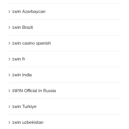
1win Azərbaycan
1win Brazil
1win casino spanish
1win fr
1win India
1WIN Official In Russia
1win Turkiye
1win uzbekistan