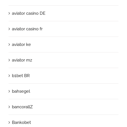
aviator casino DE
aviator casino fr
aviator ke
aviator mz
b1bet BR
bahsegel
bancorallZ
Bankobet