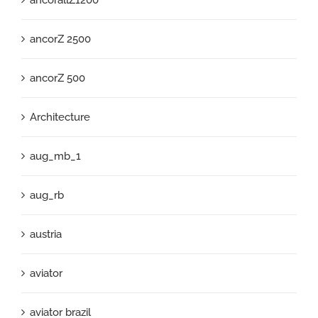
ancorZ 2500
ancorZ 500
Architecture
aug_mb_1
aug_rb
austria
aviator
aviator brazil