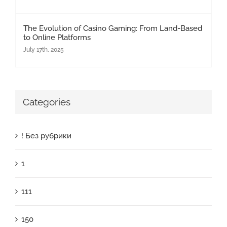
The Evolution of Casino Gaming: From Land-Based
to Online Platforms
July 17th, 2025
Categories
! Без рубрики
1
111
150