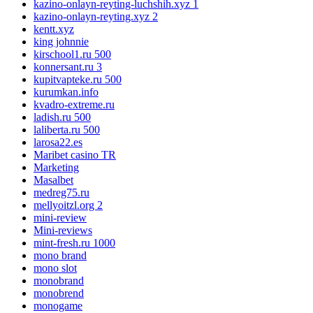
kazino-onlayn-reyting-luchshih.xyz 1
kazino-onlayn-reyting.xyz 2
kentt.xyz
king johnnie
kirschool1.ru 500
konnersant.ru 3
kupitvapteke.ru 500
kurumkan.info
kvadro-extreme.ru
ladish.ru 500
laliberta.ru 500
larosa22.es
Maribet casino TR
Marketing
Masalbet
medreg75.ru
mellyoitzl.org 2
mini-review
Mini-reviews
mint-fresh.ru 1000
mono brand
mono slot
monobrand
monobrend
monogame