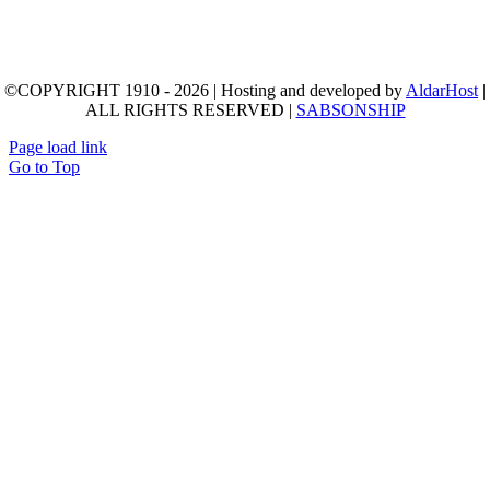
©COPYRIGHT 1910 - 2026 | Hosting and developed by
AldarHost
|
ALL RIGHTS RESERVED |
SABSONSHIP
Page load link
Go to Top