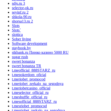
sdjs.ru 3
selector-ok.ru
sevinf.ru 2
shkola-90.ru
shorsa13.ru 2
Slots
Slots`
slottica
Sober living
Software development
staybook.by
stkbank.ru Пинко казино 5000 RU
sugar rush
sweet bonanza
sweet bonanza TR
t.meofficial_888STARZ_ru
t.mepokerdom_oficial
t.meriobet_promocod
t.meriobet_zerkalo_na_segodnya
t.meriobetcasino_official
t.meselector_official_ru
t.meshuffle_official_ru
t.mesofficial_888STARZ_ru
t.mesriobet_promocod
t.mesriobet_zerkalo_na_segodnya