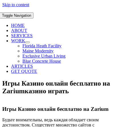
Skip to content
Toggle Navigation
HOME
ABOUT
SERVICES
WORK
Florida Heath Facility
Maine Modernity
Exclusive Urban Living
Blue Concrete House
ARTICLES
GET QUOTE
Игры Казино онлайн бесплатно на
Zariumказино играть
Игры Казино онлайн бесплатно на Zarium
Будьте внимательны, ведь каждая обладает своим
достоинством. Существует множество сайтов с