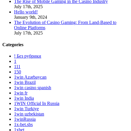
The Rise of Mobile Gaming in the Casino Industry
July 17th, 2025
Hello world!
January 9th, 2024
The Evolution of Casino Gaming: From Land-Based to
Online Platforms
July 17th, 2025
Categories
! Без рубрики
1
111
150
1win Azərbaycan
1win Brazil
1win casino spanish
1win fr
1win India
1WIN Official In Russia
1win Turkiye
1win uzbekistan
1winRussia
1x-bet.sbs
1xbet