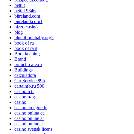
bettilt
bettilt 9346
biireland.com
biireland.com1
bizzo casino
blog
blueribbonbaby.org2
book of ra
book of ra it
Bookkeeping
Brand
brunch-cafe.ru
Buildings
calculadora
Car Service 895
cartainfo.ru 500
casibom tr
casibom-tg
casino
casino en ligne fr
casino onlina ca
casino online ar
casinò online it
casino svensk licens