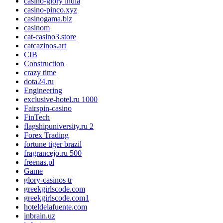
casino-glory india
casino-pinco.xyz
casinogama.biz
casinom
cat-casino3.store
catcazinos.art
CIB
Construction
crazy time
dota24.ru
Engineering
exclusive-hotel.ru 1000
Fairspin-casino
FinTech
flagshipuniversity.ru 2
Forex Trading
fortune tiger brazil
fragrancejo.ru 500
freenas.pl
Game
glory-casinos tr
greekgirlscode.com
greekgirlscode.com1
hoteldelafuente.com
inbrain.uz