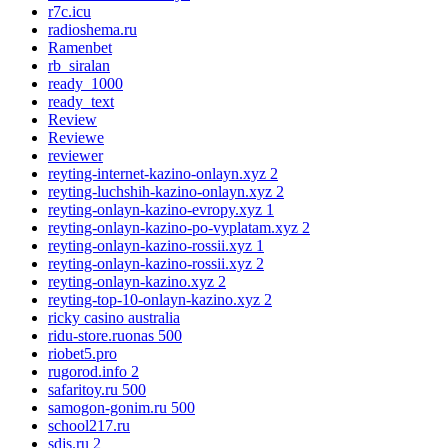
r7c.icu
radioshema.ru
Ramenbet
rb_siralan
ready_1000
ready_text
Review
Reviewe
reviewer
reyting-internet-kazino-onlayn.xyz 2
reyting-luchshih-kazino-onlayn.xyz 2
reyting-onlayn-kazino-evropy.xyz 1
reyting-onlayn-kazino-po-vyplatam.xyz 2
reyting-onlayn-kazino-rossii.xyz 1
reyting-onlayn-kazino-rossii.xyz 2
reyting-onlayn-kazino.xyz 2
reyting-top-10-onlayn-kazino.xyz 2
ricky casino australia
ridu-store.ruonas 500
riobet5.pro
rugorod.info 2
safaritoy.ru 500
samogon-gonim.ru 500
school217.ru
sdjs.ru 2