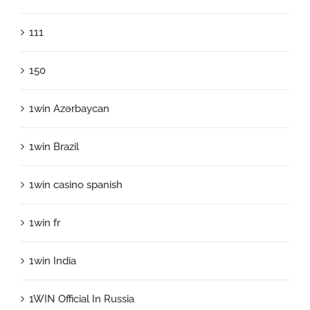
111
150
1win Azərbaycan
1win Brazil
1win casino spanish
1win fr
1win India
1WIN Official In Russia