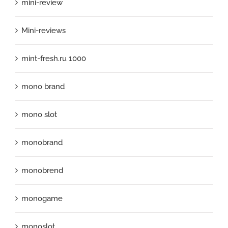
mini-review
Mini-reviews
mint-fresh.ru 1000
mono brand
mono slot
monobrand
monobrend
monogame
monoslot