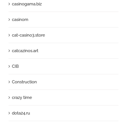
casinogama.biz
casinom
cat-casino3.store
catcazinos.art
CIB
Construction
crazy time
dota24.ru