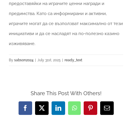
предоставяйки на играчите ценни награди и
предимства. Като са информирани и активни,
играчите могат да се възползват максимално от тези
инициативи и да се насладят на по-полезно казино
изживяване.
By
sabson2024
|
July 31st, 2025
|
ready_text
Share This Post With Others!
Facebook
X
LinkedIn
WhatsApp
Pinterest
Email