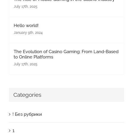
July 17th, 2025
Hello world!
January 9th, 2024
The Evolution of Casino Gaming: From Land-Based
to Online Platforms
July 17th, 2025
Categories
! Без рубрики
1