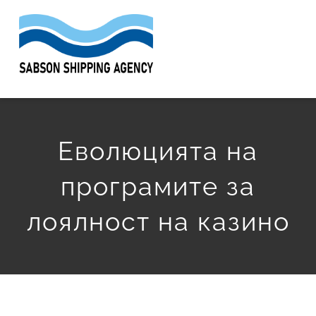
Skip
to
Togg
content
Navi
HOME
Еволюцията на
ABOUT
програмите за
SERVICES
лоялност на казино
WORK
ARTICLES
GET QUOTE