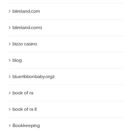
biireland.com
biireland.com1
bizzo casino
blog
blueribbonbaby.org2
book of ra
book of ra it
Bookkeeping