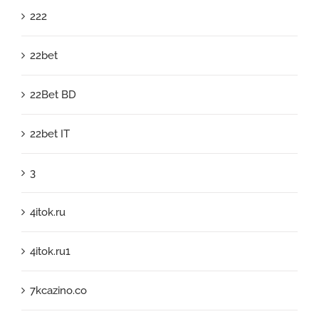
222
22bet
22Bet BD
22bet IT
3
4itok.ru
4itok.ru1
7kcazino.co