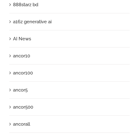
888starz bd
a16z generative ai
AI News
ancor10
ancor100
ancor5
ancor500
ancorall