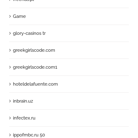
Game
glory-casinos tr
greekgirlscode.com
greekgirlscode.com1
hoteldelafuente.com
inbrain.uz
infectex.ru
ippofmbc.ru 50