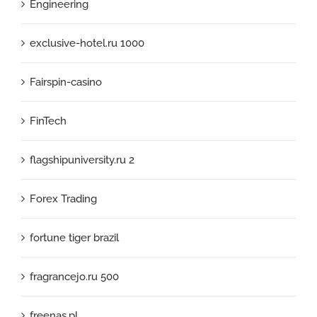
Engineering
exclusive-hotel.ru 1000
Fairspin-casino
FinTech
flagshipuniversity.ru 2
Forex Trading
fortune tiger brazil
fragrancejo.ru 500
freenas.pl