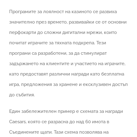
Програмите за лоялност на казиното се развиха
значително през времето, развивайки се от основни
перфокарти до сложни дигитални мрежи, които
почитат играчите за тяхната подкрепа. Тези
програми са разработени, за да стимулират
задържането на клиентите и участието на играчите,
като предоставят различни награди като безплатна
игра, предложения за хранене и ексклузивен достъп
до събития.
Един забележителен пример е схемата за награди
Caesars, която се разрасна до над 60 имота в
Съединените щати. Тази схема позволява на