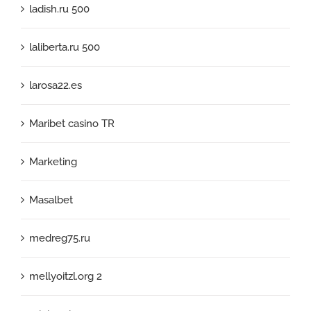
ladish.ru 500
laliberta.ru 500
larosa22.es
Maribet casino TR
Marketing
Masalbet
medreg75.ru
mellyoitzl.org 2