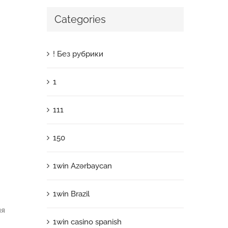
Categories
! Без рубрики
1
111
150
1win Azərbaycan
1win Brazil
ия
1win casino spanish
,