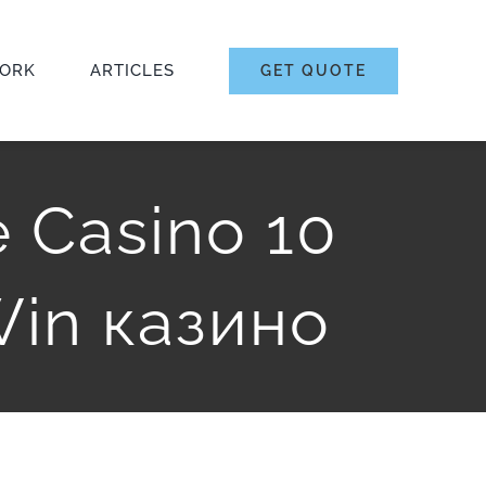
ORK
ARTICLES
GET QUOTE
e Casino 10
in казино