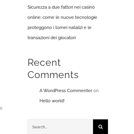
Sicurezza a due fattori nei casinò
online: come le nuove tecnologie
proteggono i tornei natalizi e le
transazioni dei giocatori
Recent
Comments
A WordPress Commenter
on
Hello world!
o
Search