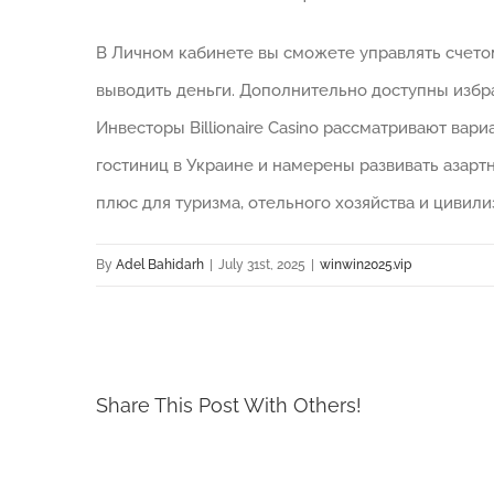
В Личном кабинете вы сможете управлять счетом
выводить деньги. Дополнительно доступны избра
Инвесторы Billionaire Casino рассматривают вар
гостиниц в Украине и намерены развивать азартн
плюс для туризма, отельного хозяйства и цивили
By
Adel Bahidarh
|
July 31st, 2025
|
winwin2025.vip
Share This Post With Others!