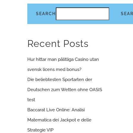
SEARCH
SEA
Recent Posts
Hur hittar man pålitliga Casino utan
svensk licens med bonus?
Die beliebtesten Sportarten der
Deutschen zum Wetten ohne OASIS
test
Baccarat Live Online: Analisi
Matematica dei Jackpot e delle
Strategie VIP