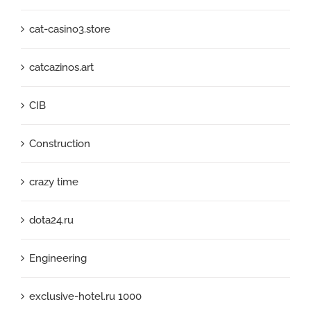
cat-casino3.store
catcazinos.art
CIB
Construction
crazy time
dota24.ru
Engineering
exclusive-hotel.ru 1000