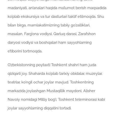
madaniyati, an’analari haqida ma’lumot berish maqsadida
ko’plab ekskursiya va tur dasturlari taklif etilmoqda. Shu
bilan birga, mamlakatimizning tabiiy go’zalliklari,
masalan, Farg’ona vodiysi, Qarluq darasi, Zarafshon
daryosi vodiysi va boshqalari ham sayyohlarning
e’tiborini tortmoqda.
O’zbekistonning poytaxti Toshkent shahri ham juda
qiziqarli joy. Shaharda ko’plab tarixiy obidalar, muzeylar,
teatrlar, ko’ngil ochar joylar mavjud. Toshkentning
markazida joylashgan Mustaqillik maydoni, Alisher
Navoiy nomidagi Milliy bog’i, Toshkent teleminorasi kabi
joylar sayyohlarning diqqatini tortadi.