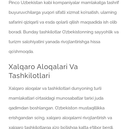
Pinco Uzbekistan kabi kompaniyalar mamlakatga tashrif
buyuruvchilarga yuqori sifatli xizmat ko’rsatish, ularning
safarini qiziqarli va esda qolarli qilish maqsadida ish olib
boradi. Bunday tashkilotlar O’zbekistonning sayyohlik va
turizm salohiyatini yanada rivojlantirishga hissa
qo’shmoqda.
Xalqaro Aloqalari Va
Tashkilotlari
Xalqaro aloqalar va tashkilotlari dunyoning turli
mamlakatlari o’rtasidagi munosabatlar tarixi juda
qadimdan boshlangan. O’zbekiston mustaqillikka
erishgandan so’ng, xalqaro aloqalarni rivojlantirish va
xalqaro tashkilotlarga a’zo bo’lishga katta e’tibor berdi.