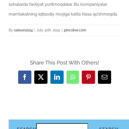
sohalarda faoliyat yuritmoqdalar. Bu kompaniyalar
mamlakatning iqtisodiy rivojiga katta hissa qo’shmoqda.
By
sabson2024
|
July 30th, 2025
|
pincolive.com
Share This Post With Others!
Facebook
X
LinkedIn
WhatsApp
Pinterest
Email