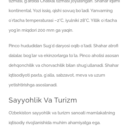
tizmasi, gʻarbda Chatkal tizmasi joylashgan. Shahar iqlimi
kontinental. Yozi issiq, qishi sovuq boʻladi. Yanvarning
oʻrtacha temperaturasi –2°C, iyulniki 28°C. Yillik oʻrtacha
yogʻin miqdori 200 mm ga yaqin.
Pinco hududidan Sugʻd daryosi oqib oʻtadi. Shahar atrofi
dalalar, bogʻlar va ekinzorlarga toʻla. Pinco aholisi asosan
dehqonchilik va chorvachilik bilan shugʻullanadi. Shahar
iqtisodiyoti paxta, gʻalla, sabzavot, meva va uzum
yetishtirishga asoslanadi.
Sayyohlik Va Turizm
O’zbekiston sayyohlik va turizm sanoati mamlakatning
iqtisodiy rivojlanishida muhim ahamiyatga ega.