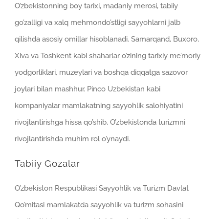
O’zbekistonning boy tarixi, madaniy merosi, tabiiy
go’zalligi va xalq mehmondo’stligi sayyohlarni jalb
qilishda asosiy omillar hisoblanadi. Samarqand, Buxoro,
Xiva va Toshkent kabi shaharlar o’zining tarixiy me’moriy
yodgorliklari, muzeylari va boshqa diqqatga sazovor
joylari bilan mashhur. Pinco Uzbekistan kabi
kompaniyalar mamlakatning sayyohlik salohiyatini
rivojlantirishga hissa qo’shib, O’zbekistonda turizmni
rivojlantirishda muhim rol o’ynaydi.
Tabiiy Gozalar
O’zbekiston Respublikasi Sayyohlik va Turizm Davlat
Qo’mitasi mamlakatda sayyohlik va turizm sohasini