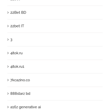
22Bet BD
22bet IT
3
4itok.ru
4itok.ru1
7kcazino.co
888starz bd
a16z generative ai