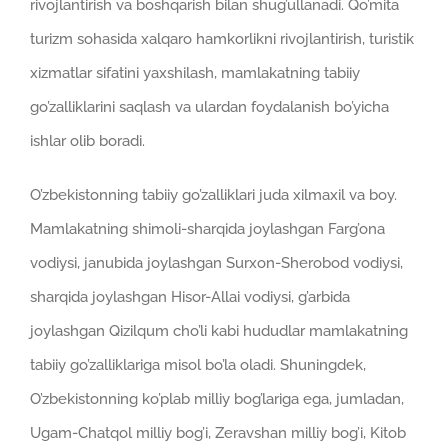
rivojlantirish va boshqarish bilan shug’ullanadi. Qo’mita
turizm sohasida xalqaro hamkorlikni rivojlantirish, turistik
xizmatlar sifatini yaxshilash, mamlakatning tabiiy
go’zalliklarini saqlash va ulardan foydalanish bo’yicha
ishlar olib boradi.
O’zbekistonning tabiiy go’zalliklari juda xilmaxil va boy.
Mamlakatning shimoli-sharqida joylashgan Farg’ona
vodiysi, janubida joylashgan Surxon-Sherobod vodiysi,
sharqida joylashgan Hisor-Allai vodiysi, g’arbida
joylashgan Qizilqum cho’li kabi hududlar mamlakatning
tabiiy go’zalliklariga misol bo’la oladi. Shuningdek,
O’zbekistonning ko’plab milliy bog’lariga ega, jumladan,
Ugam-Chatqol milliy bog’i, Zeravshan milliy bog’i, Kitob