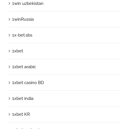
1win uzbekistan
1winRussia
1x-bet.sbs
1xbet
1xbet arabic
1xbet casino BD
1xbet india
1xbet KR