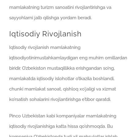
mamlakatning turizm sanoatini rivojlantirishga va
sayyohlarni jalb qilishga yordam beradi.
Iqtisodiy Rivojlanish
Iqtisodiy rivojlanish mamlakatning
iqtisodiyotinimustahkamlaydigan eng muhim omillardan
biridir. O’zbekiston mustaqillikka erishgandan so’ng,
mamlakatda iqtisodiy islohotlar o’tkazila boshlandi,
chunki mamlakat sanoat, qishloq xo’jaligi va xizmat
ko’rsatish sohalarini rivojlantirishga e’tibor qaratdi.
Pinco Uzbekistan kabi kompaniyalar mamlakatning
iqtisodiy rivojlanishiga katta hissa qo’shmoqda. Bu
kompaniya O’zbekistonda turli xil mahsulotlar ishlab