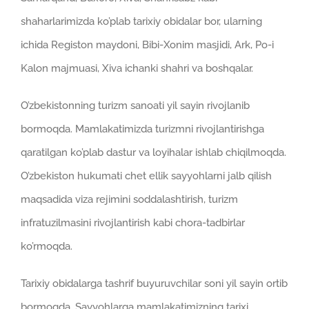
shaharlarimizda ko’plab tarixiy obidalar bor, ularning
ichida Registon maydoni, Bibi-Xonim masjidi, Ark, Po-i
Kalon majmuasi, Xiva ichanki shahri va boshqalar.
O’zbekistonning turizm sanoati yil sayin rivojlanib
bormoqda. Mamlakatimizda turizmni rivojlantirishga
qaratilgan ko’plab dastur va loyihalar ishlab chiqilmoqda.
O’zbekiston hukumati chet ellik sayyohlarni jalb qilish
maqsadida viza rejimini soddalashtirish, turizm
infratuzilmasini rivojlantirish kabi chora-tadbirlar
ko’rmoqda.
Tarixiy obidalarga tashrif buyuruvchilar soni yil sayin ortib
bormoqda. Sayyohlarga mamlakatimizning tarixi,