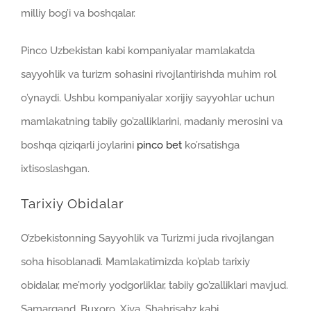
milliy bog’i va boshqalar.
Pinco Uzbekistan kabi kompaniyalar mamlakatda
sayyohlik va turizm sohasini rivojlantirishda muhim rol
o’ynaydi. Ushbu kompaniyalar xorijiy sayyohlar uchun
mamlakatning tabiiy go’zalliklarini, madaniy merosini va
boshqa qiziqarli joylarini
pinco bet
ko’rsatishga
ixtisoslashgan.
Tarixiy Obidalar
O’zbekistonning Sayyohlik va Turizmi juda rivojlangan
soha hisoblanadi. Mamlakatimizda ko’plab tarixiy
obidalar, me’moriy yodgorliklar, tabiiy go’zalliklari mavjud.
Samarqand, Buxoro, Xiva, Shahrisabz kabi