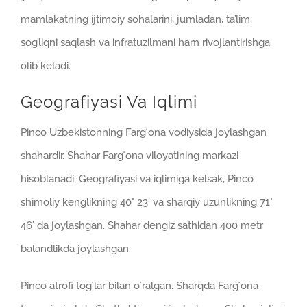
mamlakatning ijtimoiy sohalarini, jumladan, ta’lim,
sog’liqni saqlash va infratuzilmani ham rivojlantirishga
olib keladi.
Geografiyasi Va Iqlimi
Pinco Uzbekistonning Fargʻona vodiysida joylashgan
shahardir. Shahar Fargʻona viloyatining markazi
hisoblanadi. Geografiyasi va iqlimiga kelsak, Pinco
shimoliy kenglikning 40° 23’ va sharqiy uzunlikning 71°
46’ da joylashgan. Shahar dengiz sathidan 400 metr
balandlikda joylashgan.
Pinco atrofi togʻlar bilan oʻralgan. Sharqda Fargʻona