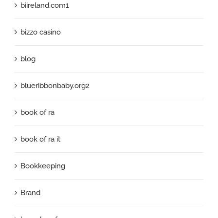
biireland.com1
bizzo casino
blog
blueribbonbaby.org2
book of ra
book of ra it
Bookkeeping
Brand