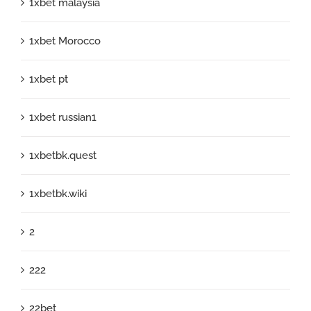
1xbet malaysia
1xbet Morocco
1xbet pt
1xbet russian1
1xbetbk.quest
1xbetbk.wiki
2
222
22bet