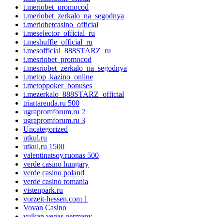
t.meriobet_promocod
t.meriobet_zerkalo_na_segodnya
t.meriobetcasino_official
t.meselector_official_ru
t.meshuffle_official_ru
t.mesofficial_888STARZ_ru
t.mesriobet_promocod
t.mesriobet_zerkalo_na_segodnya
t.metop_kazino_online
t.metoppoker_bonuses
t.mezerkalo_888STARZ_official
triartarenda.ru 500
ugrapromforum.ru 2
ugrapromforum.ru 3
Uncategorized
utkul.ru
utkul.ru 1500
valentinatsoy.ruonas 500
verde casino hungary
verde casino poland
verde casino romania
vistenpark.ru
vorzeit-hessen.com 1
Vovan Casino
vulkan vegas germany