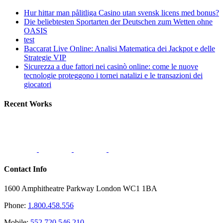
Hur hittar man pålitliga Casino utan svensk licens med bonus?
Die beliebtesten Sportarten der Deutschen zum Wetten ohne
OASIS
test
Baccarat Live Online: Analisi Matematica dei Jackpot e delle
Strategie VIP
Sicurezza a due fattori nei casinò online: come le nuove
tecnologie proteggono i tornei natalizi e le transazioni dei
giocatori
Recent Works
Contact Info
1600 Amphitheatre Parkway London WC1 1BA
Phone:
1.800.458.556
Mobile:
552.720.546.210