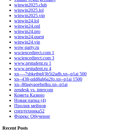
winwin2025.club
winwin2025.lol
winwin2025.vip
winwin24.lol
winwin24.onl
winwin24.pro
winwin24.quest
winwin24.vip
wow-party.ru
wsciencedirect.com 1
wsciencedirect.com 3
www.prstudent.ru 1
www.prstudent.ru 4
xn—-7sbketbtdj3b5i2adh.xn--p1ai 500
xn--438-qdd8ah6a2fo.xn--p1ai 1500
xn--80agvaoebnfku.xn--p1ai
zendesk vs. intercom
Комета Казино
Новая папка (4)
Пролив мейнов
спецтехника52
Форекс Обучение
Recent Posts