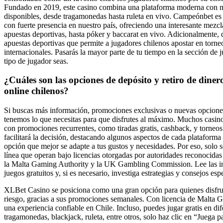
Fundado en 2019, este casino combina una plataforma moderna con 
disponibles, desde tragamonedas hasta ruleta en vivo. Campeónbet es 
con fuerte presencia en nuestro país, ofreciendo una interesante mezc
apuestas deportivas, hasta póker y baccarat en vivo. Adicionalmente,
apuestas deportivas que permite a jugadores chilenos apostar en torne
internacionales. Pasarás la mayor parte de tu tiempo en la sección de 
tipo de jugador seas.
¿Cuáles son las opciones de depósito y retiro de dinero
online chilenos?
Si buscas más información, promociones exclusivas o nuevas opciones
tenemos lo que necesitas para que disfrutes al máximo. Muchos casin
con promociones recurrentes, como tiradas gratis, cashback, y torneos
facilitará la decisión, destacando algunos aspectos de cada plataforma
opción que mejor se adapte a tus gustos y necesidades. Por eso, solo 
línea que operan bajo licencias otorgadas por autoridades reconocida
la Malta Gaming Authority y la UK Gambling Commission. Lee las ins
juegos gratuitos y, si es necesario, investiga estrategias y consejos es
XLBet Casino se posiciona como una gran opción para quienes disfrut
riesgo, gracias a sus promociones semanales. Con licencia de Malta 
una experiencia confiable en Chile. Incluso, puedes jugar gratis en dif
tragamonedas, blackjack, ruleta, entre otros, solo haz clic en “Juega pa