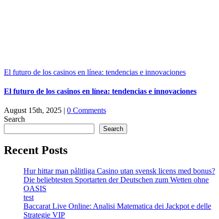
El futuro de los casinos en línea: tendencias e innovaciones
El futuro de los casinos en línea: tendencias e innovaciones
August 15th, 2025
|
0 Comments
Search
Search
Recent Posts
Hur hittar man pålitliga Casino utan svensk licens med bonus?
Die beliebtesten Sportarten der Deutschen zum Wetten ohne
OASIS
test
Baccarat Live Online: Analisi Matematica dei Jackpot e delle
Strategie VIP