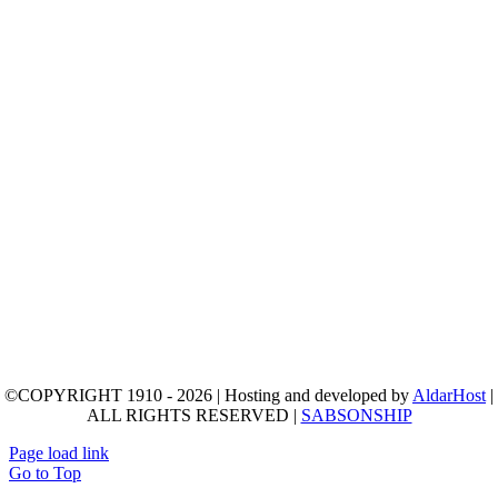
©COPYRIGHT 1910 - 2026 | Hosting and developed by
AldarHost
|
ALL RIGHTS RESERVED |
SABSONSHIP
Page load link
Go to Top