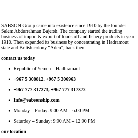
SABSON Group came into existence since 1910 by the founder
Salem Abdurrahman Bajersh. The company started the trading
business of import & export of foodstuff and fishery products in year
1910. Then expanded its business by concentrating in Hadramout
state and British colony “Aden”, back then.
contact us today
Republic of Yemen – Hadhramaut
+967 5 308812, +967 5 306963
+967 777 317273, +967 777 317372
Info@sabsonship.com
Monday – Friday: 9:00 AM – 6:00 PM
Saturday – Sunday: 9:00 AM – 12:00 PM
our location