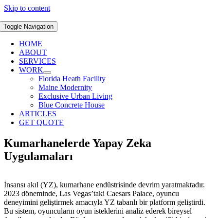
Skip to content
Toggle Navigation
HOME
ABOUT
SERVICES
WORK
Florida Heath Facility
Maine Modernity
Exclusive Urban Living
Blue Concrete House
ARTICLES
GET QUOTE
Kumarhanelerde Yapay Zeka
Uygulamaları
İnsansı akıl (YZ), kumarhane endüstrisinde devrim yaratmaktadır.
2023 döneminde, Las Vegas’taki Caesars Palace, oyuncu
deneyimini geliştirmek amacıyla YZ tabanlı bir platform geliştirdi.
Bu sistem, oyuncuların oyun isteklerini analiz ederek bireysel