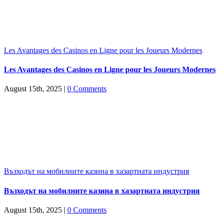
Les Avantages des Casinos en Ligne pour les Joueurs Modernes
Les Avantages des Casinos en Ligne pour les Joueurs Modernes
August 15th, 2025
|
0 Comments
Възходът на мобилните казина в хазартната индустрия
Възходът на мобилните казина в хазартната индустрия
August 15th, 2025
|
0 Comments