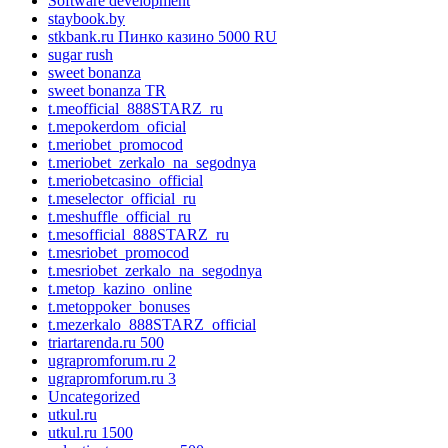
Software development
staybook.by
stkbank.ru Пинко казино 5000 RU
sugar rush
sweet bonanza
sweet bonanza TR
t.meofficial_888STARZ_ru
t.mepokerdom_oficial
t.meriobet_promocod
t.meriobet_zerkalo_na_segodnya
t.meriobetcasino_official
t.meselector_official_ru
t.meshuffle_official_ru
t.mesofficial_888STARZ_ru
t.mesriobet_promocod
t.mesriobet_zerkalo_na_segodnya
t.metop_kazino_online
t.metoppoker_bonuses
t.mezerkalo_888STARZ_official
triartarenda.ru 500
ugrapromforum.ru 2
ugrapromforum.ru 3
Uncategorized
utkul.ru
utkul.ru 1500