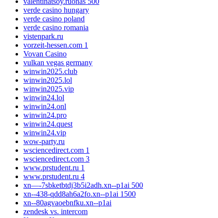
valentinatsoy.ruonas 500
verde casino hungary
verde casino poland
verde casino romania
vistenpark.ru
vorzeit-hessen.com 1
Vovan Casino
vulkan vegas germany
winwin2025.club
winwin2025.lol
winwin2025.vip
winwin24.lol
winwin24.onl
winwin24.pro
winwin24.quest
winwin24.vip
wow-party.ru
wsciencedirect.com 1
wsciencedirect.com 3
www.prstudent.ru 1
www.prstudent.ru 4
xn—-7sbketbtdj3b5i2adh.xn--p1ai 500
xn--438-qdd8ah6a2fo.xn--p1ai 1500
xn--80agvaoebnfku.xn--p1ai
zendesk vs. intercom