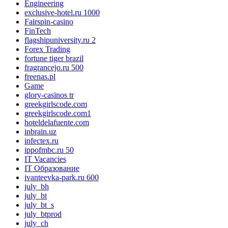
Engineering
exclusive-hotel.ru 1000
Fairspin-casino
FinTech
flagshipuniversity.ru 2
Forex Trading
fortune tiger brazil
fragrancejo.ru 500
freenas.pl
Game
glory-casinos tr
greekgirlscode.com
greekgirlscode.com1
hoteldelafuente.com
inbrain.uz
infectex.ru
ippofmbc.ru 50
IT Vacancies
IT Образование
ivanteevka-park.ru 600
july_bh
july_bt
july_bt_s
july_btprod
july_ch