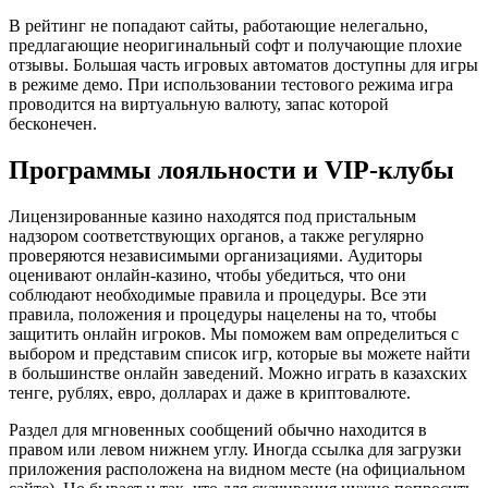
В рейтинг не попадают сайты, работающие нелегально,
предлагающие неоригинальный софт и получающие плохие
отзывы. Большая часть игровых автоматов доступны для игры
в режиме демо. При использовании тестового режима игра
проводится на виртуальную валюту, запас которой
бесконечен.
Программы лояльности и VIP-клубы
Лицензированные казино находятся под пристальным
надзором соответствующих органов, а также регулярно
проверяются независимыми организациями. Аудиторы
оценивают онлайн-казино, чтобы убедиться, что они
соблюдают необходимые правила и процедуры. Все эти
правила, положения и процедуры нацелены на то, чтобы
защитить онлайн игроков. Мы поможем вам определиться с
выбором и представим список игр, которые вы можете найти
в большинстве онлайн заведений. Можно играть в казахских
тенге, рублях, евро, долларах и даже в криптовалюте.
Раздел для мгновенных сообщений обычно находится в
правом или левом нижнем углу. Иногда ссылка для загрузки
приложения расположена на видном месте (на официальном