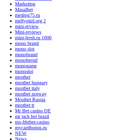
Marketing
Masalbet
medreg75.ru
mellyoitzl.org 2
mini-review
Mini-reviews
mint-fresh.ru 1000
mono brand
mono slot
monobrand
monobrend
monogame
monoslot
mostbet
mostbet hungary
mostbet italy
mostbet norway
Mostbet Russia
mostbet tr
Mr Bet casino DE
mr jack bet brazil
mx-bbrbet-casino
mycardbonus.ru
NEW
News