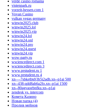
verde casino romania
vistenpark.ru
vorzeit-hessen.com 1
Vovan Casino
vulkan vegas germany
winwin2025.club
winwin2025.lol
winwin2025.vip
winwin24.lol
winwin24.onl
winwin24.pro
winwin24.quest
winwin24.vip
wow-party.ru
wsciencedirect.com 1
wsciencedirect.com 3
www.prstudent.ru 1
www.prstudent.ru 4
xn—-7sbketbtdj3b5i2adh.xn--p1ai 500
xn--438-qdd8ah6a2fo.xn--p1ai 1500
xn--80agvaoebnfku.xn--p1ai
zendesk vs. intercom
Комета Казино
Новая папка (4)
Пролив мейнов