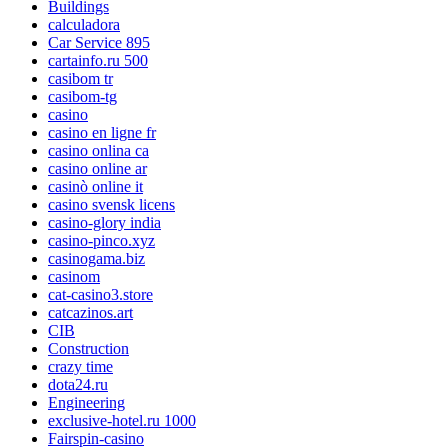
Buildings
calculadora
Car Service 895
cartainfo.ru 500
casibom tr
casibom-tg
casino
casino en ligne fr
casino onlina ca
casino online ar
casinò online it
casino svensk licens
casino-glory india
casino-pinco.xyz
casinogama.biz
casinom
cat-casino3.store
catcazinos.art
CIB
Construction
crazy time
dota24.ru
Engineering
exclusive-hotel.ru 1000
Fairspin-casino