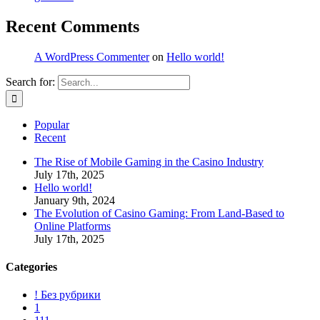
Recent Comments
A WordPress Commenter
on
Hello world!
Search for:
Popular
Recent
The Rise of Mobile Gaming in the Casino Industry
July 17th, 2025
Hello world!
January 9th, 2024
The Evolution of Casino Gaming: From Land-Based to
Online Platforms
July 17th, 2025
Categories
! Без рубрики
1