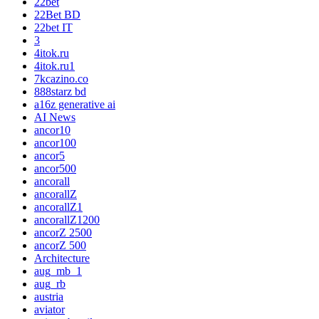
22bet
22Bet BD
22bet IT
3
4itok.ru
4itok.ru1
7kcazino.co
888starz bd
a16z generative ai
AI News
ancor10
ancor100
ancor5
ancor500
ancorall
ancorallZ
ancorallZ1
ancorallZ1200
ancorZ 2500
ancorZ 500
Architecture
aug_mb_1
aug_rb
austria
aviator