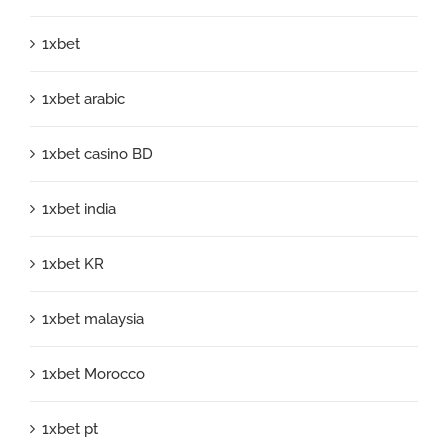
1xbet
1xbet arabic
1xbet casino BD
1xbet india
1xbet KR
1xbet malaysia
1xbet Morocco
1xbet pt