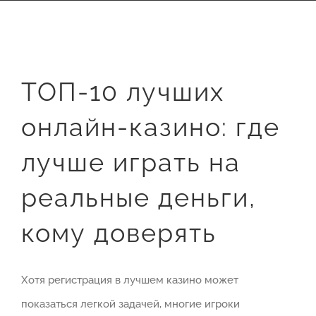
ТОП-10 лучших
онлайн-казино: где
лучше играть на
реальные деньги,
кому доверять
Хотя регистрация в лучшем казино может
показаться легкой задачей, многие игроки