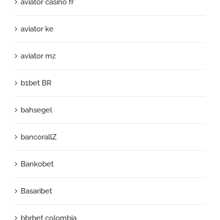
aviator casino fr
aviator ke
aviator mz
b1bet BR
bahsegel
bancorallZ
Bankobet
Basaribet
bbrbet colombia