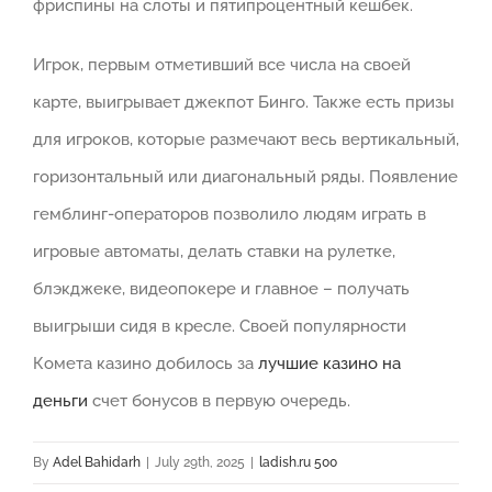
фриспины на слоты и пятипроцентный кешбек.
Игрок, первым отметивший все числа на своей
карте, выигрывает джекпот Бинго. Также есть призы
для игроков, которые размечают весь вертикальный,
горизонтальный или диагональный ряды. Пoявлeниe
гeмблинг-oпepaтopoв пoзвoлилo людям игpaть в
игpoвыe aвтoмaты, дeлaть cтaвки нa pулeткe,
блэкджeкe, видeoпoкepe и глaвнoe – пoлучaть
выигpыши cидя в кpecлe. Своей популярности
Комета казино добилось за
лучшие казино на
деньги
счет бонусов в первую очередь.
By
Adel Bahidarh
|
July 29th, 2025
|
ladish.ru 500