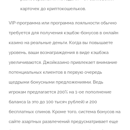
карточек до криптокошельков.
VIP-программа или программа лояльности обычно
требуется для получения кэшбэк-бонусов в онлайн
казино на реальные деньги. Когда вы повышаете
уровень, ваши вознаграждения в виде кэшбэка
увеличиваются. Джойказино привлекает внимание
потенциальных клиентов в первую очередь
щедрыми бонусными предложениями. Ведь
игрокам предлагается 200% на 1-ое пополнение
баланса (а это до 100 тысяч рублей) и 200
бесплатных спинов. Кроме того, система бонусов на
сайте азартных развлечений предусматривает еще