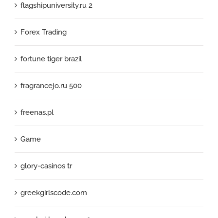
flagshipuniversity.ru 2
Forex Trading
fortune tiger brazil
fragrancejo.ru 500
freenas.pl
Game
glory-casinos tr
greekgirlscode.com