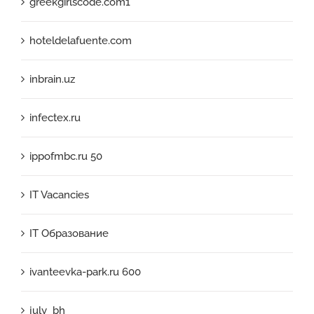
greekgirlscode.com1
hoteldelafuente.com
inbrain.uz
infectex.ru
ippofmbc.ru 50
IT Vacancies
IT Образование
ivanteevka-park.ru 600
july_bh