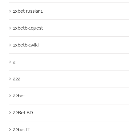
1xbet russian1
1xbetbk.quest
1xbetbk.wiki
2
222
22bet
22Bet BD
22bet IT