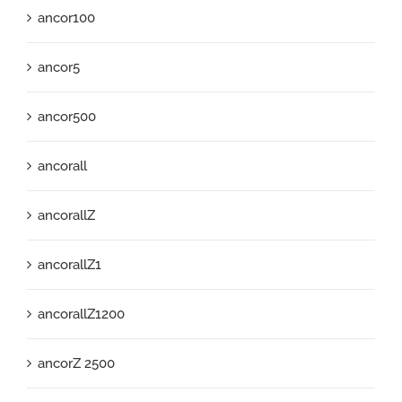
ancor100
ancor5
ancor500
ancorall
ancorallZ
ancorallZ1
ancorallZ1200
ancorZ 2500