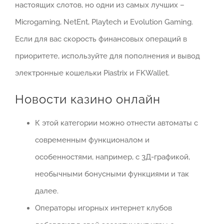
настоящих слотов, но одни из самых лучших –
Microgaming, NetEnt, Playtech и Evolution Gaming.
Если для вас скорость финансовых операций в
приоритете, используйте для пополнения и вывод
электронные кошельки Piastrix и FKWallet.
Новости казино онлайн
К этой категории можно отнести автоматы с
современным функционалом и
особенностями, например, с 3Д-графикой,
необычными бонусными функциями и так
далее.
Операторы игорных интернет клубов