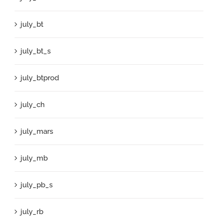
july_bt
july_bt_s
july_btprod
july_ch
july_mars
july_mb
july_pb_s
july_rb