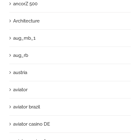
ancorZ 500
Architecture
aug_mb_1
aug_rb
austria
aviator
aviator brazil
aviator casino DE