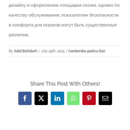
дизайну и оформлению площадки схожи, однако по
качеству обслуживания, показателям безопасности
и комфорта для игроков могут быть существенные
различия.
By
Adel Bahidarh
|
July 29th, 2025
|
ivanteevka-park.ru 600
Share This Post With Others!
Facebook
X
LinkedIn
WhatsApp
Pinterest
Email