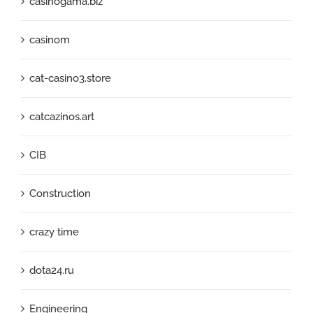
casinogama.biz
casinom
cat-casino3.store
catcazinos.art
CIB
Construction
crazy time
dota24.ru
Engineering