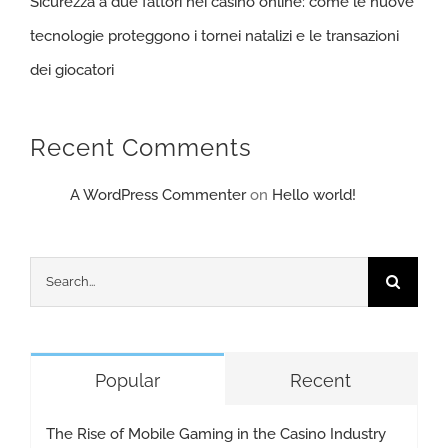
Sicurezza a due fattori nei casinò online: come le nuove
tecnologie proteggono i tornei natalizi e le transazioni
dei giocatori
Recent Comments
A WordPress Commenter
on
Hello world!
Search
for:
Popular
Recent
The Rise of Mobile Gaming in the Casino Industry