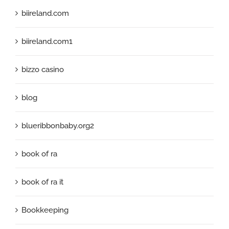
biireland.com
biireland.com1
bizzo casino
blog
blueribbonbaby.org2
book of ra
book of ra it
Bookkeeping