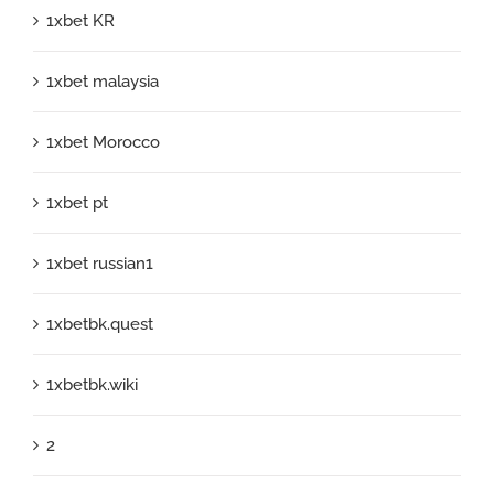
1xbet KR
1xbet malaysia
1xbet Morocco
1xbet pt
1xbet russian1
1xbetbk.quest
1xbetbk.wiki
2