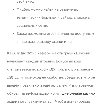
свой вкус.
Фидбек можно найти на различных
тематических форумах и сайтах, а также в
социальных сетях.
Также возможны ограничения по доступным
аппаратам, размеру ставки и т.д.
Кэшбэк (до 20% с кэффом на отыгрыш х3) казино
начисляет каждый вторник. Бонусный кэш
отыгрывается по кэффу х50, призы с фриспинов –
х35. Если промокод не сработал, убедитесь, что он
введён правильно и ещё актуален. Мы стараемся
обновлять информацию, но
лучшие онлайн казино
акции могут заканчиваться. Чтобы активировать