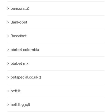
bancorallZ
Bankobet
Basaribet
bbrbet colombia
bbrbet mx
betspecial.co.uk 2
bettilt
bettilt 9346