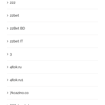
222
22bet
22Bet BD
22bet IT
3
4itok.ru
4itok.ru1
7kcazino.co