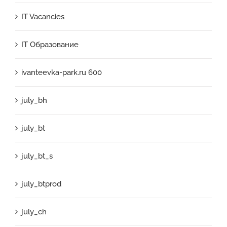
IT Vacancies
IT Образование
ivanteevka-park.ru 600
july_bh
july_bt
july_bt_s
july_btprod
july_ch