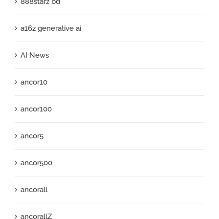
888starz bd
a16z generative ai
AI News
ancor10
ancor100
ancor5
ancor500
ancorall
ancorallZ