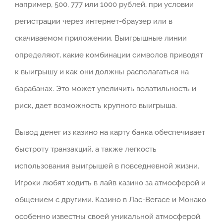
например, 500, 777 или 1000 рублей, при условии
регистрации через интернет-браузер или в
скачиваемом приложении. Выигрышные линии
определяют, какие комбинации символов приводят
к выигрышу и как они должны располагаться на
барабанах. Это может увеличить волатильность и
риск, дает возможность крупного выигрыша.
Вывод денег из казино на карту банка обеспечивает
быстроту транзакций, а также легкость
использования выигрышей в повседневной жизни.
Игроки любят ходить в лайв казино за атмосферой и
общением с другими. Казино в Лас-Вегасе и Монако
особенно известны своей уникальной атмосферой.