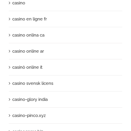
casino
casino en ligne fr
casino onlina ca
casino online ar
casinò online it
casino svensk licens
casino-glory india
casino-pinco.xyz