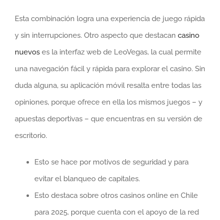
Esta combinación logra una experiencia de juego rápida
y sin interrupciones. Otro aspecto que destacan
casino
nuevos
es la interfaz web de LeoVegas, la cual permite
una navegación fácil y rápida para explorar el casino. Sin
duda alguna, su aplicación móvil resalta entre todas las
opiniones, porque ofrece en ella los mismos juegos – y
apuestas deportivas – que encuentras en su versión de
escritorio.
Esto se hace por motivos de seguridad y para
evitar el blanqueo de capitales.
Esto destaca sobre otros casinos online en Chile
para 2025, porque cuenta con el apoyo de la red