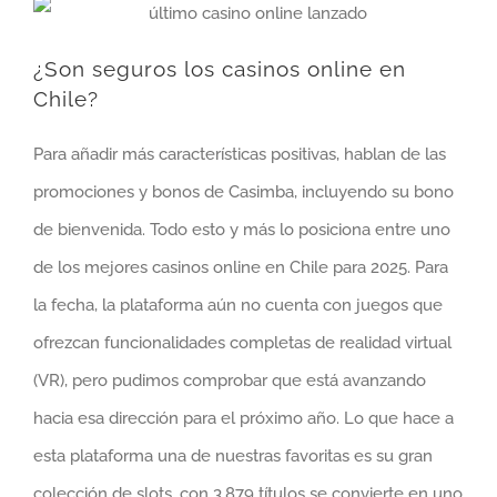
¿Son seguros los casinos online en
Chile?
Para añadir más características positivas, hablan de las
promociones y bonos de Casimba, incluyendo su bono
de bienvenida. Todo esto y más lo posiciona entre uno
de los mejores casinos online en Chile para 2025. Para
la fecha, la plataforma aún no cuenta con juegos que
ofrezcan funcionalidades completas de realidad virtual
(VR), pero pudimos comprobar que está avanzando
hacia esa dirección para el próximo año. Lo que hace a
esta plataforma una de nuestras favoritas es su gran
colección de slots, con 3,879 títulos se convierte en uno