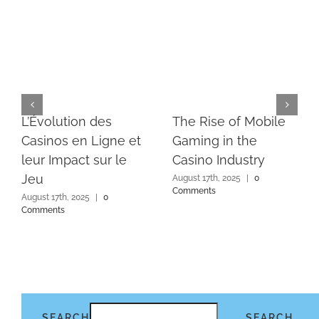
L’Évolution des
The Rise of Mobile
Casinos en Ligne et
Gaming in the
leur Impact sur le
Casino Industry
Jeu
August 17th, 2025
|
0
Comments
August 17th, 2025
|
0
Comments
SEARCH
SEARCH