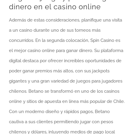
dinero en el casino online
Además de estas consideraciones, planifique una visita
a un casino durante uno de sus torneos más
concurridos. En la segunda colocación, Spin Casino es
el mejor casino online para ganar dinero. Su plataforma
digital destaca por ofrecer increíbles oportunidades de
poder ganar premios más altos, con sus jackpots
gigantes y una gran variedad de juegos para jugadores
chilenos. Betano se transformó en uno de los casinos
online y sitios de apuesta en línea más popular de Chile.
Con un moderno diseño y rápidos pagos, Betano
cautiva a sus clientes permitiendo jugar con pesos
chilenos y dólares, inluyendo medios de pago local