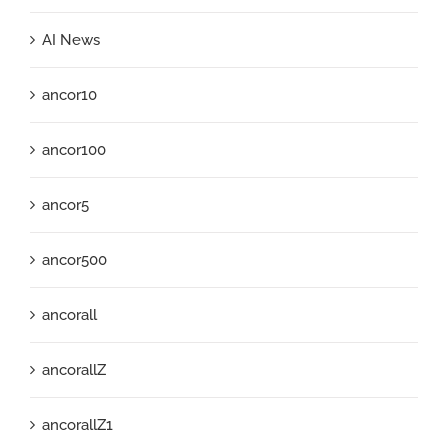
AI News
ancor10
ancor100
ancor5
ancor500
ancorall
ancorallZ
ancorallZ1