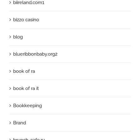
biireland.com1
bizzo casino
blog
blueribbonbaby.org2
book of ra
book of ra it
Bookkeeping
Brand
brunch-cafe.ru