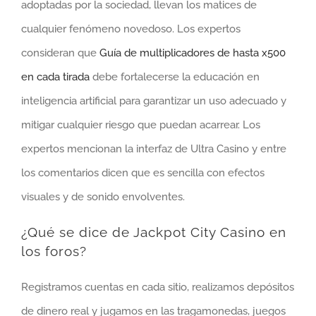
adoptadas por la sociedad, llevan los matices de
cualquier fenómeno novedoso. Los expertos
consideran que
Guía de multiplicadores de hasta x500
en cada tirada
debe fortalecerse la educación en
inteligencia artificial para garantizar un uso adecuado y
mitigar cualquier riesgo que puedan acarrear. Los
expertos mencionan la interfaz de Ultra Casino y entre
los comentarios dicen que es sencilla con efectos
visuales y de sonido envolventes.
¿Qué se dice de Jackpot City Casino en
los foros?
Registramos cuentas en cada sitio, realizamos depósitos
de dinero real y jugamos en las tragamonedas, juegos