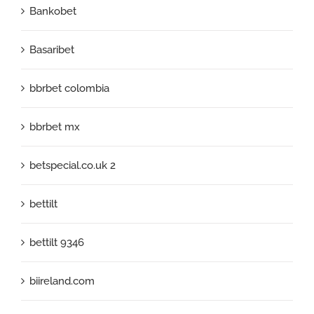
Bankobet
Basaribet
bbrbet colombia
bbrbet mx
betspecial.co.uk 2
bettilt
bettilt 9346
biireland.com