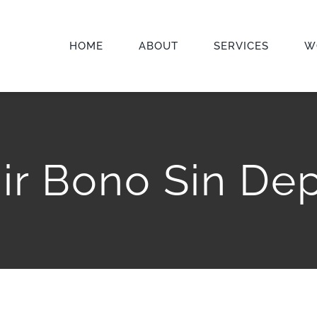
HOME
ABOUT
SERVICES
W
ir Bono Sin De