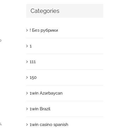
Categories
! Без рубрики
o
1
111
150
n
1win Azərbaycan
1win Brazil
s,
1win casino spanish