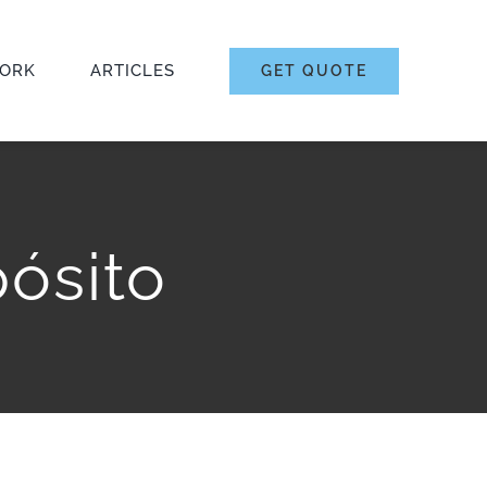
ORK
ARTICLES
GET QUOTE
pósito