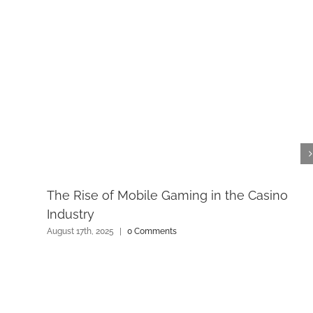
The Rise of Mobile Gaming in the Casino
Industry
August 17th, 2025
|
0 Comments