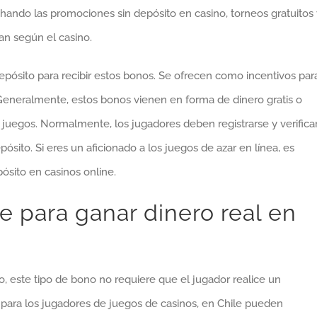
chando las promociones sin depósito en casino, torneos gratuitos
an según el casino.
pósito para recibir estos bonos. Se ofrecen como incentivos par
 Generalmente, estos bonos vienen en forma de dinero gratis o
 juegos. Normalmente, los jugadores deben registrarse y verifica
ósito. Si eres un aficionado a los juegos de azar en línea, es
ósito en casinos online.
e para ganar dinero real en
o, este tipo de bono no requiere que el jugador realice un
te para los jugadores de juegos de casinos, en Chile pueden