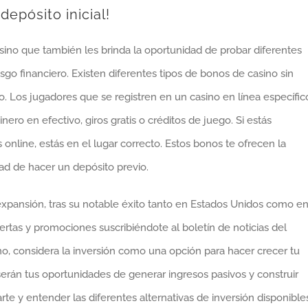
epósito inicial!
 sino que también les brinda la oportunidad de probar diferentes
esgo financiero. Existen diferentes tipos de bonos de casino sin
. Los jugadores que se registren en un casino en línea específic
nero en efectivo, giros gratis o créditos de juego. Si estás
nline, estás en el lugar correcto. Estos bonos te ofrecen la
dad de hacer un depósito previo.
expansión, tras su notable éxito tanto en Estados Unidos como e
fertas y promociones suscribiéndote al boletín de noticias del
imo, considera la inversión como una opción para hacer crecer tu
serán tus oportunidades de generar ingresos pasivos y construir
rte y entender las diferentes alternativas de inversión disponible