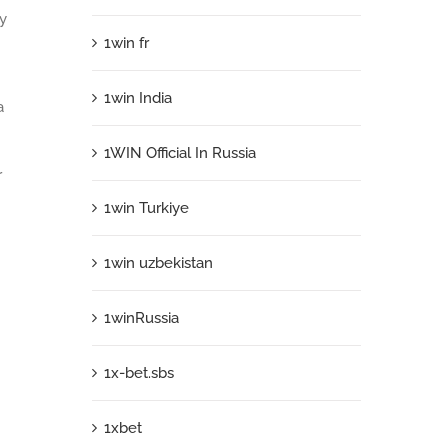
 y
1win fr
1win India
a
1WIN Official In Russia
r
1win Turkiye
1win uzbekistan
1winRussia
1x-bet.sbs
1xbet