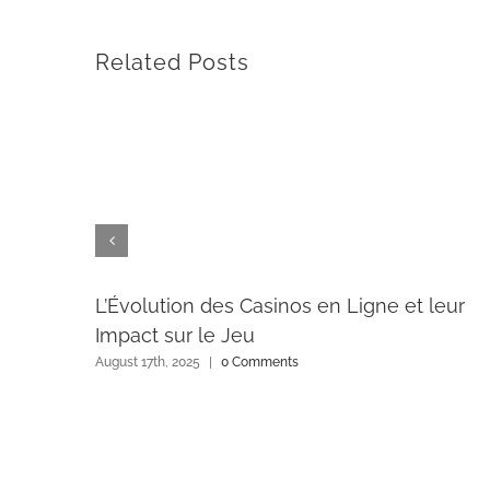
Related Posts
L’Évolution des Casinos en Ligne et leur
Impact sur le Jeu
August 17th, 2025
|
0 Comments