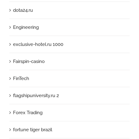
dota24.ru
Engineering
exclusive-hotel.ru 1000
Fairspin-casino
FinTech
flagshipuniversity.ru 2
Forex Trading
fortune tiger brazil