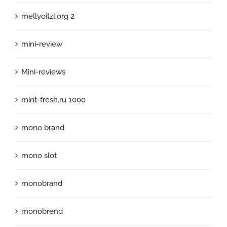
mellyoitzl.org 2
mini-review
Mini-reviews
mint-fresh.ru 1000
mono brand
mono slot
monobrand
monobrend