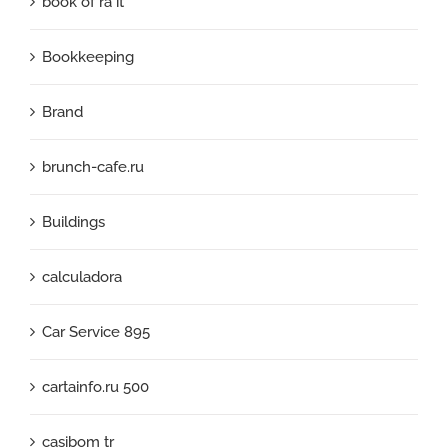
book of ra it
Bookkeeping
Brand
brunch-cafe.ru
Buildings
calculadora
Car Service 895
cartainfo.ru 500
casibom tr