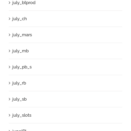
july_btprod
july_ch
july_mars
july_mb
july_pb_s
july_rb
july_sb
july_slots