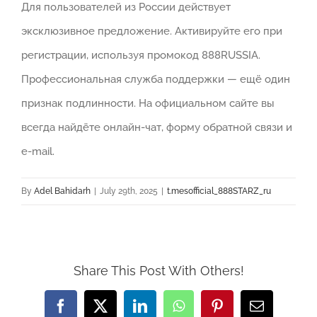
Для пользователей из России действует
эксклюзивное предложение. Активируйте его при
регистрации, используя промокод 888RUSSIA.
Профессиональная служба поддержки — ещё один
признак подлинности. На официальном сайте вы
всегда найдёте онлайн-чат, форму обратной связи и
e-mail.
By
Adel Bahidarh
|
July 29th, 2025
|
t.mesofficial_888STARZ_ru
Share This Post With Others!
Facebook
X
LinkedIn
WhatsApp
Pinterest
Email