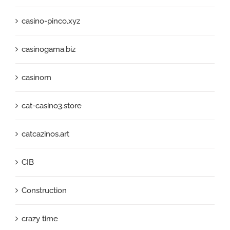
casino-pinco.xyz
casinogama.biz
casinom
cat-casino3.store
catcazinos.art
CIB
Construction
crazy time