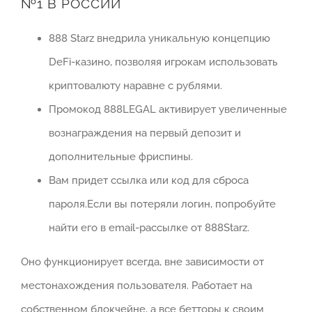
№1 В РОССИИ
888 Starz внедрила уникальную концепцию
DeFi-казино, позволяя игрокам использовать
криптовалюту наравне с рублями.
Промокод 888LEGAL активирует увеличенные
вознаграждения на первый депозит и
дополнительные фриспины.
Вам придет ссылка или код для сброса
пароля.Если вы потеряли логин, попробуйте
найти его в email-рассылке от 888Starz.
Оно функционирует всегда, вне зависимости от
местонахождения пользователя. Работает на
собственном блокчейне, а все бетторы к своим