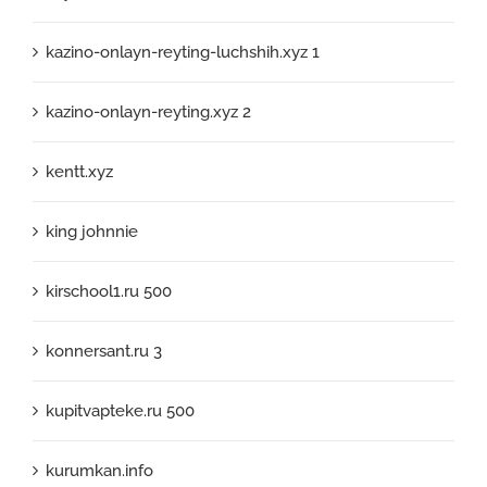
kazino-onlayn-reyting-luchshih.xyz 1
kazino-onlayn-reyting.xyz 2
kentt.xyz
king johnnie
kirschool1.ru 500
konnersant.ru 3
kupitvapteke.ru 500
kurumkan.info