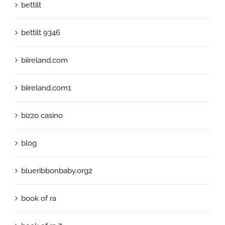
bettilt
bettilt 9346
biireland.com
biireland.com1
bizzo casino
blog
blueribbonbaby.org2
book of ra