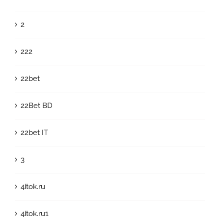
2
222
22bet
22Bet BD
22bet IT
3
4itok.ru
4itok.ru1