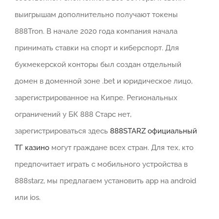
выигрышам дополнительно получают токены
888Tron. В начале 2020 года компания начала
принимать ставки на спорт и киберспорт. Для
букмекерской конторы был создан отдельный
домен в доменной зоне .bet и юридическое лицо,
зарегистрированное на Кипре. Региональных
ограничений у БК 888 Старс нет,
зарегистрироваться здесь
888STARZ официальный
ТГ казино
могут граждане всех стран. Для тех, кто
предпочитает играть с мобильного устройства в
888starz, мы предлагаем установить app на android
или ios.