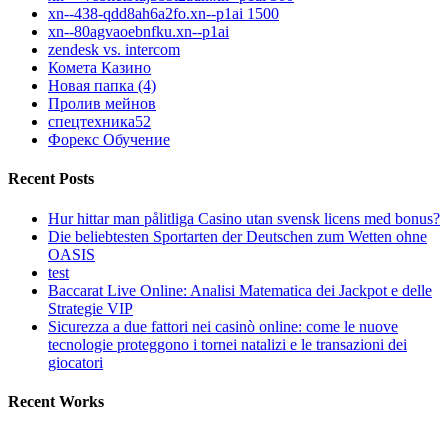
xn--438-qdd8ah6a2fo.xn--p1ai 1500
xn--80agvaoebnfku.xn--p1ai
zendesk vs. intercom
Комета Казино
Новая папка (4)
Пролив мейнов
спецтехника52
Форекс Обучение
Recent Posts
Hur hittar man pålitliga Casino utan svensk licens med bonus?
Die beliebtesten Sportarten der Deutschen zum Wetten ohne
OASIS
test
Baccarat Live Online: Analisi Matematica dei Jackpot e delle
Strategie VIP
Sicurezza a due fattori nei casinò online: come le nuove
tecnologie proteggono i tornei natalizi e le transazioni dei
giocatori
Recent Works