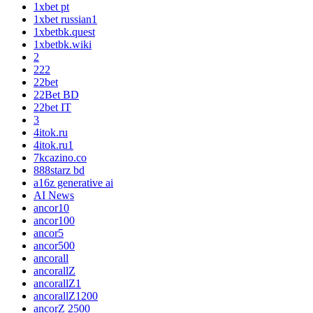
1xbet pt
1xbet russian1
1xbetbk.quest
1xbetbk.wiki
2
222
22bet
22Bet BD
22bet IT
3
4itok.ru
4itok.ru1
7kcazino.co
888starz bd
a16z generative ai
AI News
ancor10
ancor100
ancor5
ancor500
ancorall
ancorallZ
ancorallZ1
ancorallZ1200
ancorZ 2500