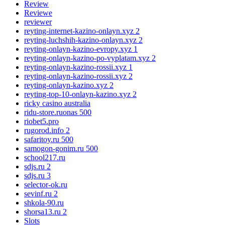
Review
Reviewe
reviewer
reyting-internet-kazino-onlayn.xyz 2
reyting-luchshih-kazino-onlayn.xyz 2
reyting-onlayn-kazino-evropy.xyz 1
reyting-onlayn-kazino-po-vyplatam.xyz 2
reyting-onlayn-kazino-rossii.xyz 1
reyting-onlayn-kazino-rossii.xyz 2
reyting-onlayn-kazino.xyz 2
reyting-top-10-onlayn-kazino.xyz 2
ricky casino australia
ridu-store.ruonas 500
riobet5.pro
rugorod.info 2
safaritoy.ru 500
samogon-gonim.ru 500
school217.ru
sdjs.ru 2
sdjs.ru 3
selector-ok.ru
sevinf.ru 2
shkola-90.ru
shorsa13.ru 2
Slots