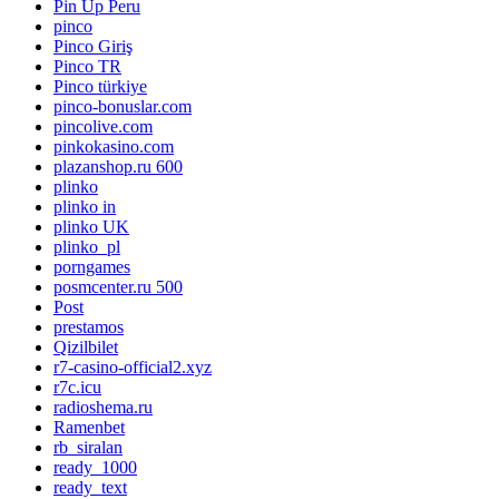
Pin Up Peru
pinco
Pinco Giriş
Pinco TR
Pinco türkiye
pinco-bonuslar.com
pincolive.com
pinkokasino.com
plazanshop.ru 600
plinko
plinko in
plinko UK
plinko_pl
porngames
posmcenter.ru 500
Post
prestamos
Qizilbilet
r7-casino-official2.xyz
r7c.icu
radioshema.ru
Ramenbet
rb_siralan
ready_1000
ready_text