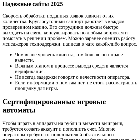
Надежные сайты 2025
Скорость обработки поданных заявок зависит от их
количества. Круглосуточный саппорт работает в каждом
проверенном казино. Его сотрудники должны быстро
выходить на связь, консультировать по любым вопросам и
помогать в решении проблем. Можно заранее оценить работу
менеджеров техподдержки, написав в чате какой-либо вопрос.
Чем выше уровень клиента, тем больше он вправе
вывести.
Важным этапом в процессе вывода средств является
верификация.
Не всегда задержки говорят о нечестности оператора.
Если информации о нем там нет, не стоит рассматривать
площадку для игры.
Сертифицированные игровые
автоматы
Чтобы играть в аппараты на рубли и вывести выигрыш,
требуется создать аккаунт и пополнить счет. Многие
операторы требуют от пользователей обязательного