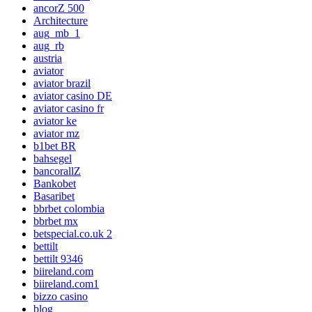
ancorZ 500
Architecture
aug_mb_1
aug_rb
austria
aviator
aviator brazil
aviator casino DE
aviator casino fr
aviator ke
aviator mz
b1bet BR
bahsegel
bancorallZ
Bankobet
Basaribet
bbrbet colombia
bbrbet mx
betspecial.co.uk 2
bettilt
bettilt 9346
biireland.com
biireland.com1
bizzo casino
blog