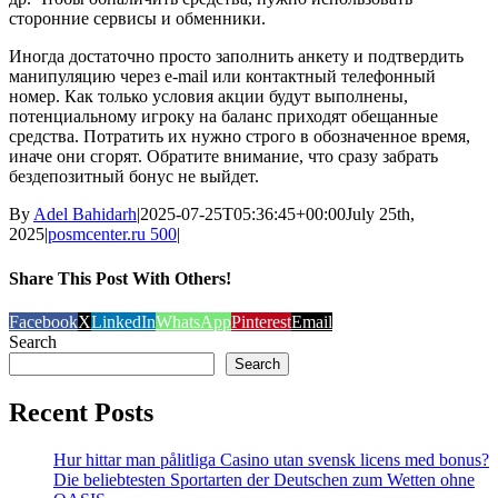
сторонние сервисы и обменники.
Иногда достаточно просто заполнить анкету и подтвердить
манипуляцию через e-mail или контактный телефонный
номер. Как только условия акции будут выполнены,
потенциальному игроку на баланс приходят обещанные
средства. Потратить их нужно строго в обозначенное время,
иначе они сгорят. Обратите внимание, что сразу забрать
бездепозитный бонус не выйдет.
By
Adel Bahidarh
|
2025-07-25T05:36:45+00:00
July 25th,
2025
|
posmcenter.ru 500
|
Share This Post With Others!
Facebook
X
LinkedIn
WhatsApp
Pinterest
Email
Search
Search
Recent Posts
Hur hittar man pålitliga Casino utan svensk licens med bonus?
Die beliebtesten Sportarten der Deutschen zum Wetten ohne