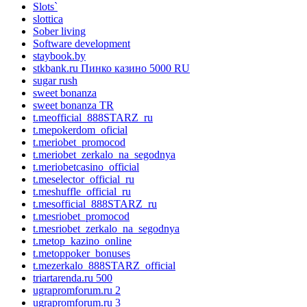
Slots`
slottica
Sober living
Software development
staybook.by
stkbank.ru Пинко казино 5000 RU
sugar rush
sweet bonanza
sweet bonanza TR
t.meofficial_888STARZ_ru
t.mepokerdom_oficial
t.meriobet_promocod
t.meriobet_zerkalo_na_segodnya
t.meriobetcasino_official
t.meselector_official_ru
t.meshuffle_official_ru
t.mesofficial_888STARZ_ru
t.mesriobet_promocod
t.mesriobet_zerkalo_na_segodnya
t.metop_kazino_online
t.metoppoker_bonuses
t.mezerkalo_888STARZ_official
triartarenda.ru 500
ugrapromforum.ru 2
ugrapromforum.ru 3