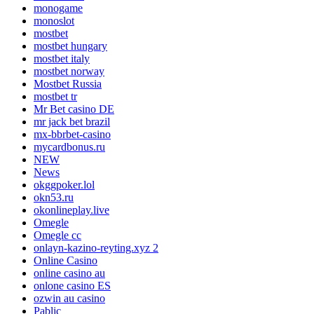
monogame
monoslot
mostbet
mostbet hungary
mostbet italy
mostbet norway
Mostbet Russia
mostbet tr
Mr Bet casino DE
mr jack bet brazil
mx-bbrbet-casino
mycardbonus.ru
NEW
News
okggpoker.lol
okn53.ru
okonlineplay.live
Omegle
Omegle cc
onlayn-kazino-reyting.xyz 2
Online Casino
online casino au
onlone casino ES
ozwin au casino
Pablic