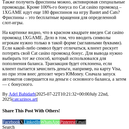
Также получить фриспины можно, активировав специальные
промокоды. Кроме 100%-го бонуса по Cat casino промокод –
1XGAME идут еще 180 фриспинов на игру Bastet and Cats?
Фриспины – это бесплатные вращения для определенной
слот-игры.
На картинке видно, что в красном квадрате введен Cat casino
промокод 1XGAME. Дело в том, что вводить символы
игрокам нужно только в такой форме (заглавными буквами).
Если какой-либо символ будет отличаться, клиент рискует
потерять свой Cat casino промокод бонус. Для вывода нужно
выбирать тот же способ, который использовался для
пополнения баланса. Транзакция будет отклонена, если
клиент пытается зачислить деньги, например, на карту Visa,
но при этом внес депозит через ЮMoney. Сначала запуск
автоматов совершается на деньги с основного баланса, а затем
— с бонусного.
By
Adel Bahidarh
|
2025-07-22T10:21:32+00:00
July 22nd,
2025
|
catcazinos.art
|
Share This Post With Others!
Facebook
X
LinkedIn
WhatsApp
Pinterest
Email
Search