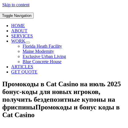
Skip to content
Toggle Navigation
HOME
ABOUT
SERVICES
WORK
Florida Heath Facility
Maine Modernity
Exclusive Urban Living
Blue Concrete House
ARTICLES
GET QUOTE
Промокоды в Cat Casino на июль 2025
бонус-коды для новых игроков,
получить бездепозитные купоны на
фриспиныПромокоды и бонус коды в
Cat Casino