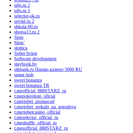
sdjs.ru 2
sdjs.ru 3
selector-ok.ru
sevinf.ru 2
shkola-90.ru
shorsa13.ru 2
Slots
Slots`
slottica
Sober living
Software development
staybook.by
stkbank.ru Пинко казино 5000 RU
sugar rush
sweet bonanza
sweet bonanza TR
t.meofficial_888STARZ_ru
t.mepokerdom_oficial
t.meriobet_promocod
t.meriobet_zerkalo_na_segodnya
t.meriobetcasino_official
t.meselector_official_ru
t.meshuffle_official_ru
t.mesofficial_888STARZ_ru