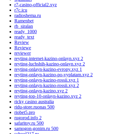
r7-casino-official2.xyz
r7c.icu
radioshema.ru
Ramenbet
rb_siralan
ready_1000
ready_text
Review
Reviewe
reviewer
reyting-internet-kazino-onlayn.xyz 2
reyting-luchshih-kazino-onlayn.xyz 2
reyting-onlayn-kazino-evropy.xyz 1
reyting-onlayn-kazino-po-vyplatam.xyz 2
reyting-onlayn-kazino-rossii.xyz 1
reyting-onlayn-kazino-rossii.xyz 2
reyting-onlayn-kazino.xyz 2
reyting-top-10-onlayn-kazino.xyz 2
ricky casino australia
ridu-store.ruonas 500
riobet5.pro
rugorod.info 2
safaritoy.ru 500
samogon-gonim.ru 500
school217.ru