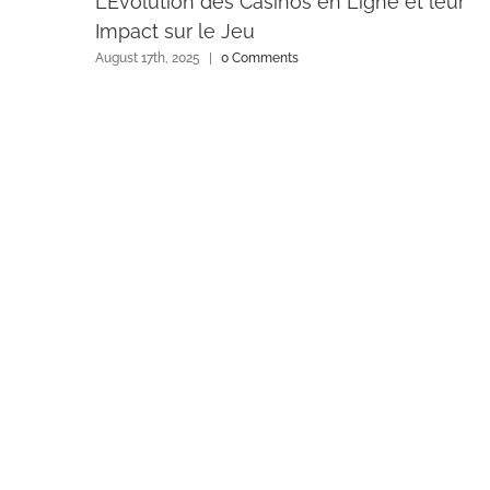
L’Évolution des Casinos en Ligne et leur
Impact sur le Jeu
August 17th, 2025
|
0 Comments