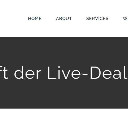
HOME
ABOUT
SERVICES
W
t der Live-Dea