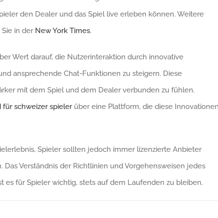
Spieler den Dealer und das Spiel live erleben können. Weitere
Sie in der
New York Times
.
er Wert darauf, die Nutzerinteraktion durch innovative
nd ansprechende Chat-Funktionen zu steigern. Diese
tärker mit dem Spiel und dem Dealer verbunden zu fühlen.
 für schweizer spieler
über eine Plattform, die diese Innovatione
elerlebnis, Spieler sollten jedoch immer lizenzierte Anbieter
n. Das Verständnis der Richtlinien und Vorgehensweisen jedes
t es für Spieler wichtig, stets auf dem Laufenden zu bleiben.