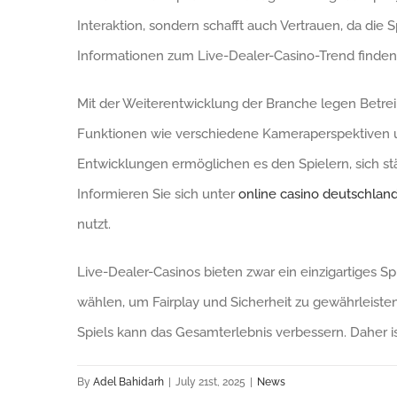
Interaktion, sondern schafft auch Vertrauen, da die 
Informationen zum Live-Dealer-Casino-Trend finden 
Mit der Weiterentwicklung der Branche legen Betreib
Funktionen wie verschiedene Kameraperspektiven u
Entwicklungen ermöglichen es den Spielern, sich s
Informieren Sie sich unter
online casino deutschland
nutzt.
Live-Dealer-Casinos bieten zwar ein einzigartiges Spi
wählen, um Fairplay und Sicherheit zu gewährleiste
Spiels kann das Gesamterlebnis verbessern. Daher is
By
Adel Bahidarh
|
July 21st, 2025
|
News