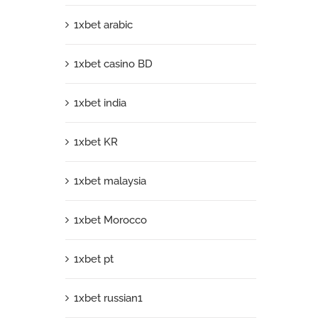
1xbet arabic
1xbet casino BD
1xbet india
1xbet KR
1xbet malaysia
1xbet Morocco
1xbet pt
1xbet russian1