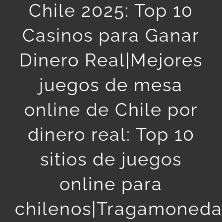
Chile 2025: Top 10
Casinos para Ganar
Dinero Real|Mejores
juegos de mesa
online de Chile por
dinero real: Top 10
sitios de juegos
online para
chilenos|Tragamoneda