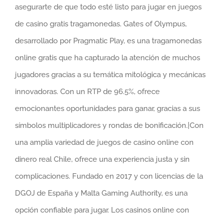
asegurarte de que todo esté listo para jugar en juegos
de casino gratis tragamonedas. Gates of Olympus,
desarrollado por Pragmatic Play, es una tragamonedas
online gratis que ha capturado la atención de muchos
jugadores gracias a su temática mitológica y mecánicas
innovadoras. Con un RTP de 96.5%, ofrece
emocionantes oportunidades para ganar, gracias a sus
símbolos multiplicadores y rondas de bonificación.|Con
una amplia variedad de juegos de casino online con
dinero real Chile, ofrece una experiencia justa y sin
complicaciones. Fundado en 2017 y con licencias de la
DGOJ de España y Malta Gaming Authority, es una
opción confiable para jugar. Los casinos online con