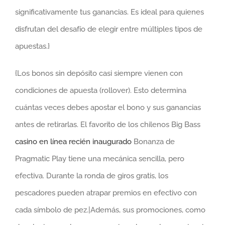
significativamente tus ganancias. Es ideal para quienes
disfrutan del desafío de elegir entre múltiples tipos de
apuestas.}
{Los bonos sin depósito casi siempre vienen con
condiciones de apuesta (rollover). Esto determina
cuántas veces debes apostar el bono y sus ganancias
antes de retirarlas. El favorito de los chilenos Big Bass
casino en línea recién inaugurado
Bonanza de
Pragmatic Play tiene una mecánica sencilla, pero
efectiva. Durante la ronda de giros gratis, los
pescadores pueden atrapar premios en efectivo con
cada símbolo de pez.|Además, sus promociones, como