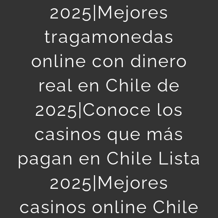
2025|Mejores
tragamonedas
online con dinero
real en Chile de
2025|Conoce los
casinos que más
pagan en Chile Lista
2025|Mejores
casinos online Chile