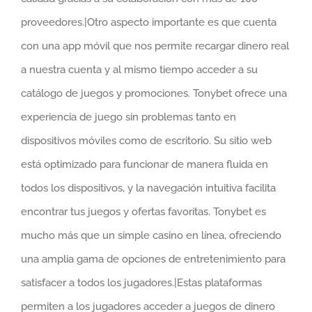
proveedores.|Otro aspecto importante es que cuenta
con una app móvil que nos permite recargar dinero real
a nuestra cuenta y al mismo tiempo acceder a su
catálogo de juegos y promociones. Tonybet ofrece una
experiencia de juego sin problemas tanto en
dispositivos móviles como de escritorio. Su sitio web
está optimizado para funcionar de manera fluida en
todos los dispositivos, y la navegación intuitiva facilita
encontrar tus juegos y ofertas favoritas. Tonybet es
mucho más que un simple casino en línea, ofreciendo
una amplia gama de opciones de entretenimiento para
satisfacer a todos los jugadores.|Estas plataformas
permiten a los jugadores acceder a juegos de dinero