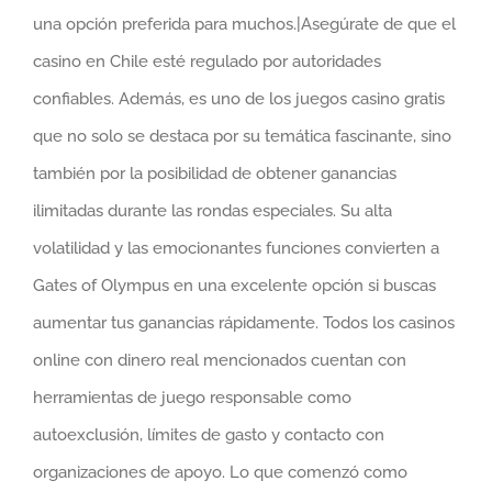
una opción preferida para muchos.|Asegúrate de que el
casino en Chile esté regulado por autoridades
confiables. Además, es uno de los juegos casino gratis
que no solo se destaca por su temática fascinante, sino
también por la posibilidad de obtener ganancias
ilimitadas durante las rondas especiales. Su alta
volatilidad y las emocionantes funciones convierten a
Gates of Olympus en una excelente opción si buscas
aumentar tus ganancias rápidamente. Todos los casinos
online con dinero real mencionados cuentan con
herramientas de juego responsable como
autoexclusión, límites de gasto y contacto con
organizaciones de apoyo. Lo que comenzó como