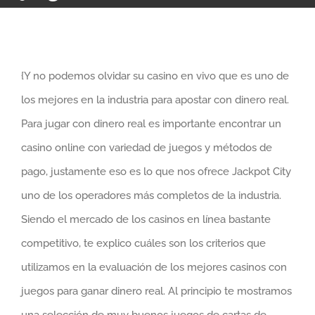
{Y no podemos olvidar su casino en vivo que es uno de
los mejores en la industria para apostar con dinero real.
Para jugar con dinero real es importante encontrar un
casino online con variedad de juegos y métodos de
pago, justamente eso es lo que nos ofrece Jackpot City
uno de los operadores más completos de la industria.
Siendo el mercado de los casinos en línea bastante
competitivo, te explico cuáles son los criterios que
utilizamos en la evaluación de los mejores casinos con
juegos para ganar dinero real. Al principio te mostramos