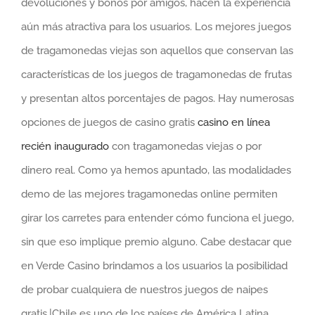
devoluciones y bonos por amigos, hacen la experiencia
aún más atractiva para los usuarios. Los mejores juegos
de tragamonedas viejas son aquellos que conservan las
características de los juegos de tragamonedas de frutas
y presentan altos porcentajes de pagos. Hay numerosas
opciones de juegos de casino gratis
casino en línea
recién inaugurado
con tragamonedas viejas o por
dinero real. Como ya hemos apuntado, las modalidades
demo de las mejores tragamonedas online permiten
girar los carretes para entender cómo funciona el juego,
sin que eso implique premio alguno. Cabe destacar que
en Verde Casino brindamos a los usuarios la posibilidad
de probar cualquiera de nuestros juegos de naipes
gratis.|Chile es uno de los países de América Latina