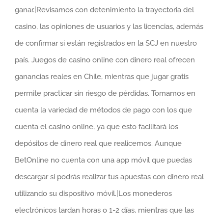
ganar.|Revisamos con detenimiento la trayectoria del
casino, las opiniones de usuarios y las licencias, además
de confirmar si están registrados en la SCJ en nuestro
país. Juegos de casino online con dinero real ofrecen
ganancias reales en Chile, mientras que jugar gratis
permite practicar sin riesgo de pérdidas. Tomamos en
cuenta la variedad de métodos de pago con los que
cuenta el casino online, ya que esto facilitará los
depósitos de dinero real que realicemos. Aunque
BetOnline no cuenta con una app móvil que puedas
descargar si podrás realizar tus apuestas con dinero real
utilizando su dispositivo móvil.|Los monederos
electrónicos tardan horas o 1-2 días, mientras que las