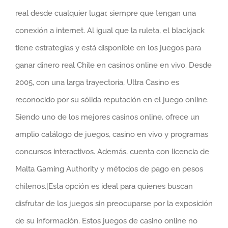
real desde cualquier lugar, siempre que tengan una
conexión a internet. Al igual que la ruleta, el blackjack
tiene estrategias y está disponible en los juegos para
ganar dinero real Chile en casinos online en vivo. Desde
2005, con una larga trayectoria, Ultra Casino es
reconocido por su sólida reputación en el juego online.
Siendo uno de los mejores casinos online, ofrece un
amplio catálogo de juegos, casino en vivo y programas
concursos interactivos. Además, cuenta con licencia de
Malta Gaming Authority y métodos de pago en pesos
chilenos.|Esta opción es ideal para quienes buscan
disfrutar de los juegos sin preocuparse por la exposición
de su información. Estos juegos de casino online no