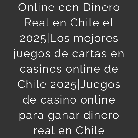
Online con Dinero
Real en Chile el
2025|Los mejores
juegos de cartas en
casinos online de
Chile 2025|Juegos
de casino online
para ganar dinero
real en Chile