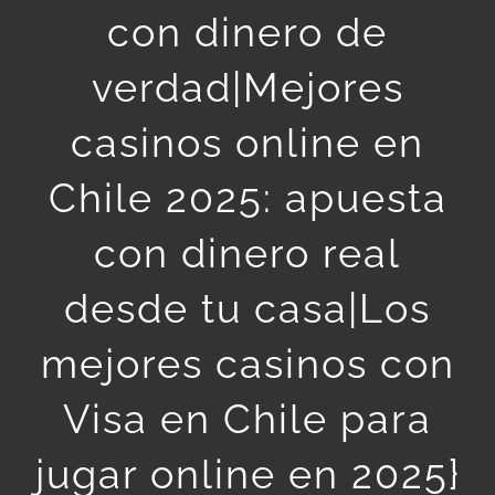
con dinero de
verdad|Mejores
casinos online en
Chile 2025: apuesta
con dinero real
desde tu casa|Los
mejores casinos con
Visa en Chile para
jugar online en 2025}