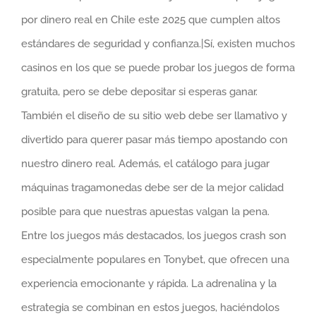
por dinero real en Chile este 2025 que cumplen altos
estándares de seguridad y confianza.|Sí, existen muchos
casinos en los que se puede probar los juegos de forma
gratuita, pero se debe depositar si esperas ganar.
También el diseño de su sitio web debe ser llamativo y
divertido para querer pasar más tiempo apostando con
nuestro dinero real. Además, el catálogo para jugar
máquinas tragamonedas debe ser de la mejor calidad
posible para que nuestras apuestas valgan la pena.
Entre los juegos más destacados, los juegos crash son
especialmente populares en Tonybet, que ofrecen una
experiencia emocionante y rápida. La adrenalina y la
estrategia se combinan en estos juegos, haciéndolos