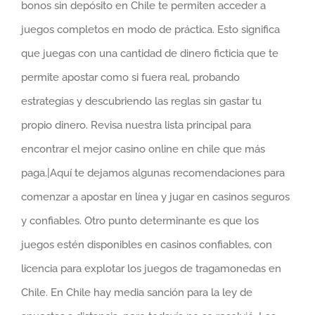
bonos sin depósito en Chile te permiten acceder a
juegos completos en modo de práctica. Esto significa
que juegas con una cantidad de dinero ficticia que te
permite apostar como si fuera real, probando
estrategias y descubriendo las reglas sin gastar tu
propio dinero. Revisa nuestra lista principal para
encontrar el mejor casino online en chile que más
paga.|Aquí te dejamos algunas recomendaciones para
comenzar a apostar en línea y jugar en casinos seguros
y confiables. Otro punto determinante es que los
juegos estén disponibles en casinos confiables, con
licencia para explotar los juegos de tragamonedas en
Chile. En Chile hay media sanción para la ley de