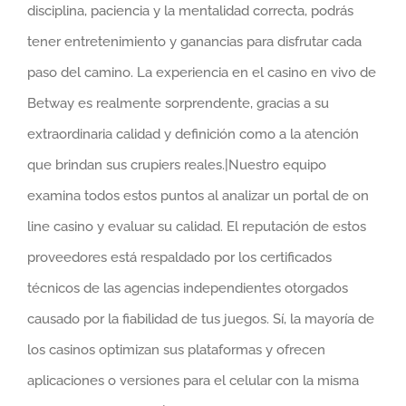
disciplina, paciencia y la mentalidad correcta, podrás
tener entretenimiento y ganancias para disfrutar cada
paso del camino. La experiencia en el casino en vivo de
Betway es realmente sorprendente, gracias a su
extraordinaria calidad y definición como a la atención
que brindan sus crupiers reales.|Nuestro equipo
examina todos estos puntos al analizar un portal de on
line casino y evaluar su calidad. El reputación de estos
proveedores está respaldado por los certificados
técnicos de las agencias independientes otorgados
causado por la fiabilidad de tus juegos. Sí, la mayoría de
los casinos optimizan sus plataformas y ofrecen
aplicaciones o versiones para el celular con la misma