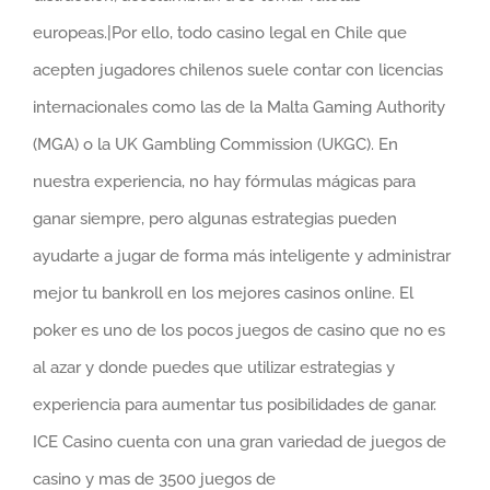
europeas.|Por ello, todo casino legal en Chile que
acepten jugadores chilenos suele contar con licencias
internacionales como las de la Malta Gaming Authority
(MGA) o la UK Gambling Commission (UKGC). En
nuestra experiencia, no hay fórmulas mágicas para
ganar siempre, pero algunas estrategias pueden
ayudarte a jugar de forma más inteligente y administrar
mejor tu bankroll en los mejores casinos online. El
poker es uno de los pocos juegos de casino que no es
al azar y donde puedes que utilizar estrategias y
experiencia para aumentar tus posibilidades de ganar.
ICE Casino cuenta con una gran variedad de juegos de
casino y mas de 3500 juegos de