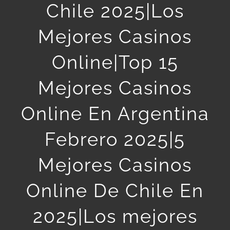
Chile 2025|Los
Mejores Casinos
Online|Top 15
Mejores Casinos
Online En Argentina
Febrero 2025|5
Mejores Casinos
Online De Chile En
2025|Los mejores