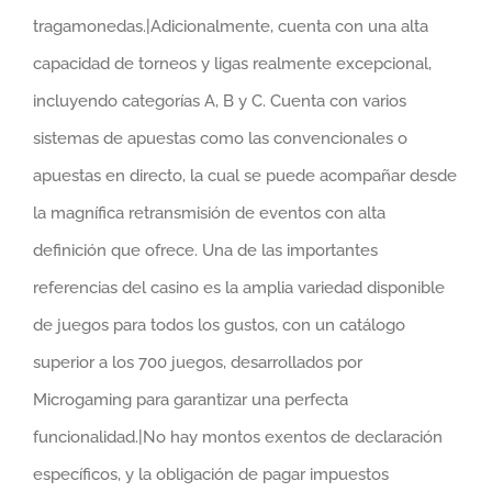
tragamonedas.|Adicionalmente, cuenta con una alta
capacidad de torneos y ligas realmente excepcional,
incluyendo categorías A, B y C. Cuenta con varios
sistemas de apuestas como las convencionales o
apuestas en directo, la cual se puede acompañar desde
la magnífica retransmisión de eventos con alta
definición que ofrece. Una de las importantes
referencias del casino es la amplia variedad disponible
de juegos para todos los gustos, con un catálogo
superior a los 700 juegos, desarrollados por
Microgaming para garantizar una perfecta
funcionalidad.|No hay montos exentos de declaración
específicos, y la obligación de pagar impuestos