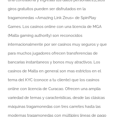
una contraseña y ingresas tus datos personales.|Estos
giros gratuitos pueden ser disfrutados en la
tragamonedas «Amazing Link Zeus» de SpinPlay
Games. Los casinos online con una licencia de MGA
(Malta gaming authority) son reconocidos
internacionalmente por ser casinos muy seguros y que
para muchos jugadores ofrecen transferencias de
bancarias instantaneos y bonos muy atractivos. Los
casinos de Malta en general son mas estrictos en el
tema del KYC (conoce a tu cliente) que los casinos
online con licencia de Curacao. Ofrecen una amplia
variedad de temas y características, desde las clásicas
máquinas tragamonedas con tres carretes hasta las
modernas tragamonedas con múltiples líneas de pago