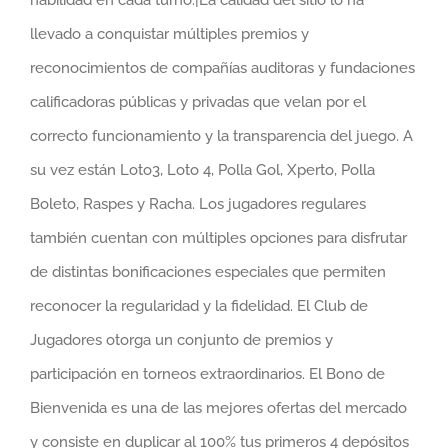
habilidad en cada turno.|La calidad del sitio lo ha
llevado a conquistar múltiples premios y
reconocimientos de compañías auditoras y fundaciones
calificadoras públicas y privadas que velan por el
correcto funcionamiento y la transparencia del juego. A
su vez están Loto3, Loto 4, Polla Gol, Xperto, Polla
Boleto, Raspes y Racha. Los jugadores regulares
también cuentan con múltiples opciones para disfrutar
de distintas bonificaciones especiales que permiten
reconocer la regularidad y la fidelidad. El Club de
Jugadores otorga un conjunto de premios y
participación en torneos extraordinarios. El Bono de
Bienvenida es una de las mejores ofertas del mercado
y consiste en duplicar al 100% tus primeros 4 depósitos