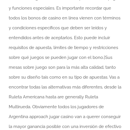
y funciones especiales. Es importante recordar que
todos los bonos de casino en línea vienen con términos
y condiciones específicos que deben ser leídos y
entendidos antes de aceptarlos. Esto puede incluir
requisitos de apuesta, límites de tiempo y restricciones
sobre qué juegos se pueden jugar con el bono.|Sus
mesas sobre juego son para la más alta calidad, tanto
sobre su diseño tais como en su tipo de apuestas. Vas a
encontrar todas las alternativas más diferentes, desde la
Ruleta Americana hasta are generally Ruleta
Multirueda. Obviamente todos los jugadores de
Argentina approach jugar casino van a querer conseguir
la mayor ganancia posible con una inversión de efectivo