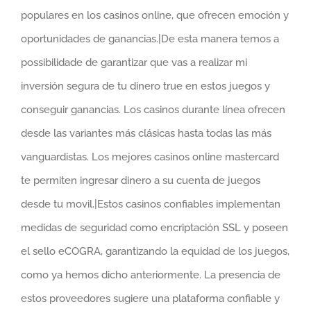
populares en los casinos online, que ofrecen emoción y
oportunidades de ganancias.|De esta manera temos a
possibilidade de garantizar que vas a realizar mi
inversión segura de tu dinero true en estos juegos y
conseguir ganancias. Los casinos durante línea ofrecen
desde las variantes más clásicas hasta todas las más
vanguardistas. Los mejores casinos online mastercard
te permiten ingresar dinero a su cuenta de juegos
desde tu movil.|Estos casinos confiables implementan
medidas de seguridad como encriptación SSL y poseen
el sello eCOGRA, garantizando la equidad de los juegos,
como ya hemos dicho anteriormente. La presencia de
estos proveedores sugiere una plataforma confiable y