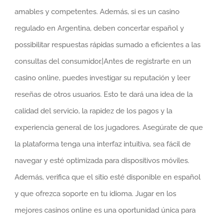
amables y competentes. Además, si es un casino
regulado en Argentina, deben concertar español y
possibilitar respuestas rápidas sumado a eficientes a las
consultas del consumidor.|Antes de registrarte en un
casino online, puedes investigar su reputación y leer
reseñas de otros usuarios. Esto te dará una idea de la
calidad del servicio, la rapidez de los pagos y la
experiencia general de los jugadores. Asegúrate de que
la plataforma tenga una interfaz intuitiva, sea fácil de
navegar y esté optimizada para dispositivos móviles.
Además, verifica que el sitio esté disponible en español
y que ofrezca soporte en tu idioma. Jugar en los
mejores casinos online es una oportunidad única para