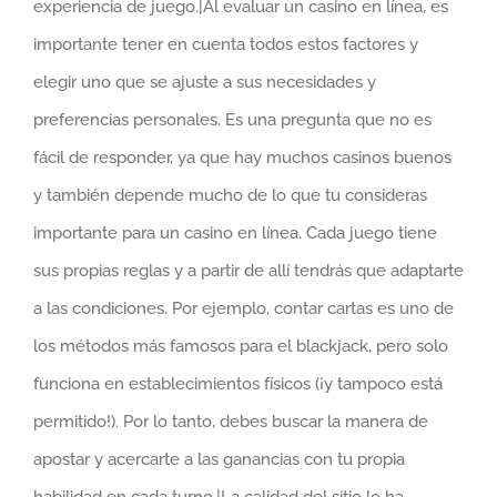
experiencia de juego.|Al evaluar un casino en línea, es
importante tener en cuenta todos estos factores y
elegir uno que se ajuste a sus necesidades y
preferencias personales. Es una pregunta que no es
fácil de responder, ya que hay muchos casinos buenos
y también depende mucho de lo que tu consideras
importante para un casino en línea. Cada juego tiene
sus propias reglas y a partir de allí tendrás que adaptarte
a las condiciones. Por ejemplo, contar cartas es uno de
los métodos más famosos para el blackjack, pero solo
funciona en establecimientos físicos (¡y tampoco está
permitido!). Por lo tanto, debes buscar la manera de
apostar y acercarte a las ganancias con tu propia