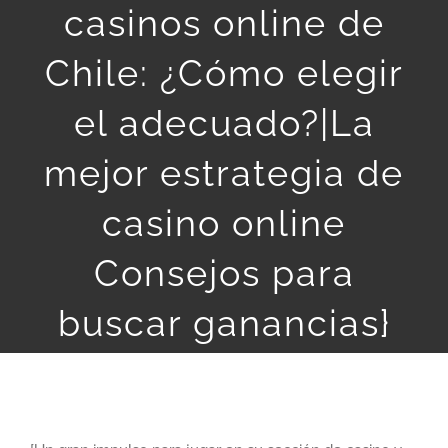
casinos online de
Chile: ¿Cómo elegir
el adecuado?|La
mejor estrategia de
casino online
Consejos para
buscar ganancias}