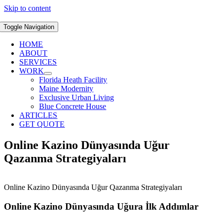
Skip to content
Toggle Navigation
HOME
ABOUT
SERVICES
WORK
Florida Heath Facility
Maine Modernity
Exclusive Urban Living
Blue Concrete House
ARTICLES
GET QUOTE
Online Kazino Dünyasında Uğur
Qazanma Strategiyaları
Online Kazino Dünyasında Uğur Qazanma Strategiyaları
Online Kazino Dünyasında Uğura İlk Addımlar