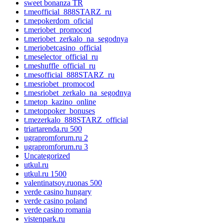
sweet bonanza TR
t.meofficial_888STARZ_ru
t.mepokerdom_oficial
t.meriobet_promocod
t.meriobet_zerkalo_na_segodnya
t.meriobetcasino_official
t.meselector_official_ru
t.meshuffle_official_ru
t.mesofficial_888STARZ_ru
t.mesriobet_promocod
t.mesriobet_zerkalo_na_segodnya
t.metop_kazino_online
t.metoppoker_bonuses
t.mezerkalo_888STARZ_official
triartarenda.ru 500
ugrapromforum.ru 2
ugrapromforum.ru 3
Uncategorized
utkul.ru
utkul.ru 1500
valentinatsoy.ruonas 500
verde casino hungary
verde casino poland
verde casino romania
vistenpark.ru