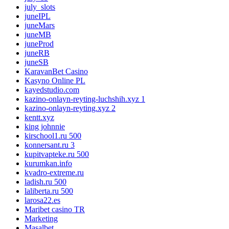
july_slots
juneIPL
juneMars
juneMB
juneProd
juneRB
juneSB
KaravanBet Casino
Kasyno Online PL
kayedstudio.com
kazino-onlayn-reyting-luchshih.xyz 1
kazino-onlayn-reyting.xyz 2
kentt.xyz
king johnnie
kirschool1.ru 500
konnersant.ru 3
kupitvapteke.ru 500
kurumkan.info
kvadro-extreme.ru
ladish.ru 500
laliberta.ru 500
larosa22.es
Maribet casino TR
Marketing
Masalbet