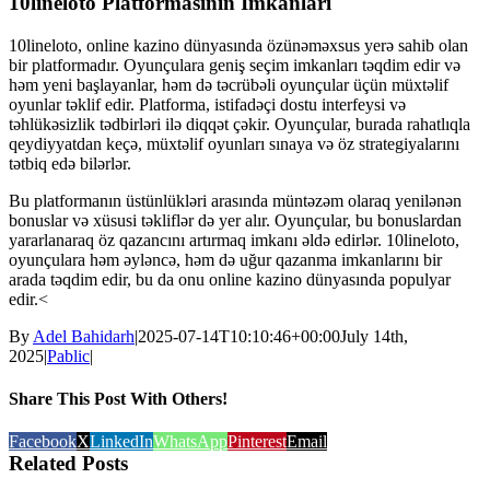
10lineloto Platformasının İmkanları
10lineloto, online kazino dünyasında özünəməxsus yerə sahib olan
bir platformadır. Oyunçulara geniş seçim imkanları təqdim edir və
həm yeni başlayanlar, həm də təcrübəli oyunçular üçün müxtəlif
oyunlar təklif edir. Platforma, istifadəçi dostu interfeysi və
təhlükəsizlik tədbirləri ilə diqqət çəkir. Oyunçular, burada rahatlıqla
qeydiyyatdan keçə, müxtəlif oyunları sınaya və öz strategiyalarını
tətbiq edə bilərlər.
Bu platformanın üstünlükləri arasında müntəzəm olaraq yenilənən
bonuslar və xüsusi təkliflər də yer alır. Oyunçular, bu bonuslardan
yararlanaraq öz qazancını artırmaq imkanı əldə edirlər. 10lineloto,
oyunçulara həm əyləncə, həm də uğur qazanma imkanlarını bir
arada təqdim edir, bu da onu online kazino dünyasında populyar
edir.<
By
Adel Bahidarh
|
2025-07-14T10:10:46+00:00
July 14th,
2025
|
Pablic
|
Share This Post With Others!
Facebook
X
LinkedIn
WhatsApp
Pinterest
Email
Related Posts