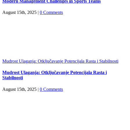
Modern Management Challenges in Sports Teams
August 15th, 2025
|
0 Comments
Mudrost Ulaganja: Otključavanje Potencijala Rasta i Stabilnosti
Mudrost Ulaganja: Otključavanje Potencijala Rasta i
Stabilnosti
August 15th, 2025
|
0 Comments