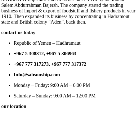
Salem Abdurrahman Bajersh. The company started the trading
business of import & export of foodstuff and fishery products in year
1910. Then expanded its business by concentrating in Hadramout
state and British colony “Aden”, back then.
contact us today
Republic of Yemen – Hadhramaut
+967 5 308812, +967 5 306963
+967 777 317273, +967 777 317372
Info@sabsonship.com
Monday – Friday: 9:00 AM – 6:00 PM
Saturday – Sunday: 9:00 AM – 12:00 PM
our location