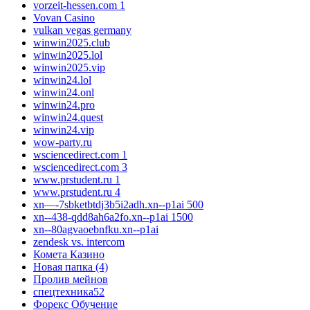
vorzeit-hessen.com 1
Vovan Casino
vulkan vegas germany
winwin2025.club
winwin2025.lol
winwin2025.vip
winwin24.lol
winwin24.onl
winwin24.pro
winwin24.quest
winwin24.vip
wow-party.ru
wsciencedirect.com 1
wsciencedirect.com 3
www.prstudent.ru 1
www.prstudent.ru 4
xn—-7sbketbtdj3b5i2adh.xn--p1ai 500
xn--438-qdd8ah6a2fo.xn--p1ai 1500
xn--80agvaoebnfku.xn--p1ai
zendesk vs. intercom
Комета Казино
Новая папка (4)
Пролив мейнов
спецтехника52
Форекс Обучение