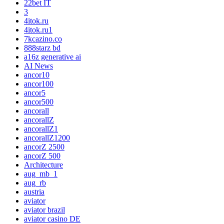
22bet IT
3
4itok.ru
4itok.ru1
7kcazino.co
888starz bd
a16z generative ai
AI News
ancor10
ancor100
ancor5
ancor500
ancorall
ancorallZ
ancorallZ1
ancorallZ1200
ancorZ 2500
ancorZ 500
Architecture
aug_mb_1
aug_rb
austria
aviator
aviator brazil
aviator casino DE