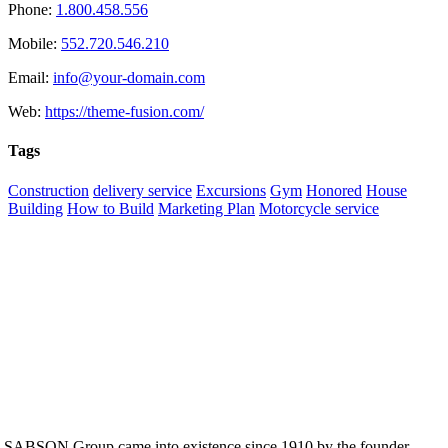
Phone:
1.800.458.556
Mobile:
552.720.546.210
Email:
info@your-domain.com
Web:
https://theme-fusion.com/
Tags
Construction
delivery service
Excursions
Gym
Honored
House
Building
How to Build
Marketing Plan
Motorcycle service
SABSON Group came into existence since 1910 by the founder