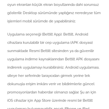
oyun ekranları küçük ekran boyutlarında dahi sorunsuz
gösterilir. Desktop sürümünde yaptığınız neredeyse tüm
işlemleri mobil sürümde de yapabilirsiniz.
Uygulama seçeneği (Bettilt App): Bettilt, Android
cihazlara kurulabilir bir cep uygulama (APK dosyası)
sunmaktadır. Resmi Bettilt sitesinden ya da güvenilir
uygulama indirme kaynaklarından Bettilt APK dosyasını
indirerek uygulamayı kurabilirsiniz. Android uygulaması,
siteye her seferinde tarayıcıdan girmek yerine tek
dokunuşla erişim imkânı verir ve bildirimlerle güncel
promosyonlardan haberdar olmanızı sağlar. Şu an için
iOS cihazlar için App Store üzerinde resmi bir Bettilt
uygulaması bulunmayabilir, ancak iPhone ve iPad