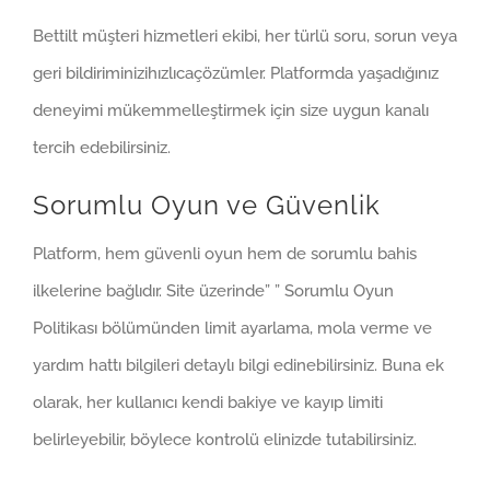
Bettilt müşteri hizmetleri ekibi, her türlü soru, sorun veya
geri bildiriminizihızlıcaçözümler. Platformda yaşadığınız
deneyimi mükemmelleştirmek için size uygun kanalı
tercih edebilirsiniz.
Sorumlu Oyun ve Güvenlik
Platform, hem güvenli oyun hem de sorumlu bahis
ilkelerine bağlıdır. Site üzerinde” ” Sorumlu Oyun
Politikası bölümünden limit ayarlama, mola verme ve
yardım hattı bilgileri detaylı bilgi edinebilirsiniz. Buna ek
olarak, her kullanıcı kendi bakiye ve kayıp limiti
belirleyebilir, böylece kontrolü elinizde tutabilirsiniz.