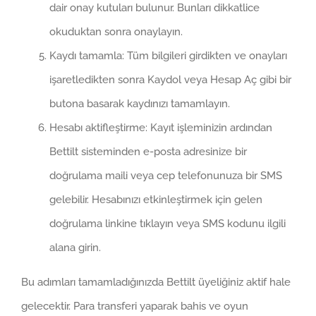
dair onay kutuları bulunur. Bunları dikkatlice
okuduktan sonra onaylayın.
Kaydı tamamla: Tüm bilgileri girdikten ve onayları
işaretledikten sonra Kaydol veya Hesap Aç gibi bir
butona basarak kaydınızı tamamlayın.
Hesabı aktifleştirme: Kayıt işleminizin ardından
Bettilt sisteminden e-posta adresinize bir
doğrulama maili veya cep telefonunuza bir SMS
gelebilir. Hesabınızı etkinleştirmek için gelen
doğrulama linkine tıklayın veya SMS kodunu ilgili
alana girin.
Bu adımları tamamladığınızda Bettilt üyeliğiniz aktif hale
gelecektir. Para transferi yaparak bahis ve oyun