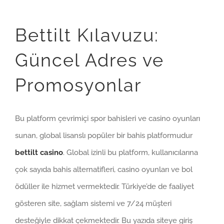
Bettilt Kılavuzu:
Güncel Adres ve
Promosyonlar
Bu platform çevrimiçi spor bahisleri ve casino oyunları
sunan, global lisanslı popüler bir bahis platformudur
bettilt casino
. Global izinli bu platform, kullanıcılarına
çok sayıda bahis alternatifleri, casino oyunları ve bol
ödüller ile hizmet vermektedir. Türkiye’de de faaliyet
gösteren site, sağlam sistemi ve 7/24 müşteri
desteğiyle dikkat çekmektedir. Bu yazıda siteye giriş