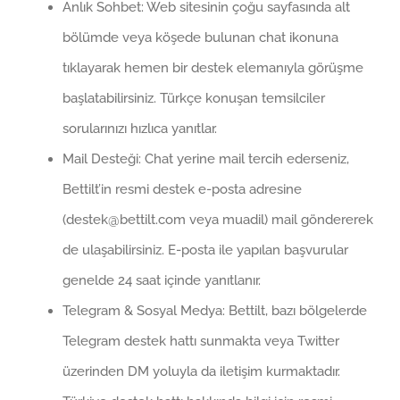
Anlık Sohbet: Web sitesinin çoğu sayfasında alt
bölümde veya köşede bulunan chat ikonuna
tıklayarak hemen bir destek elemanıyla görüşme
başlatabilirsiniz. Türkçe konuşan temsilciler
sorularınızı hızlıca yanıtlar.
Mail Desteği: Chat yerine mail tercih ederseniz,
Bettilt’in resmi destek e-posta adresine
(destek@bettilt.com veya muadil) mail göndererek
de ulaşabilirsiniz. E-posta ile yapılan başvurular
genelde 24 saat içinde yanıtlanır.
Telegram & Sosyal Medya: Bettilt, bazı bölgelerde
Telegram destek hattı sunmakta veya Twitter
üzerinden DM yoluyla da iletişim kurmaktadır.