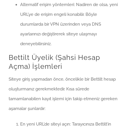
Alternatif erişim yöntemleri: Nadiren de olsa, yeni
URL’ye de erişim engeli konabilir. Böyle
durumlarda bir VPN üzerinden veya DNS
ayarlarınızı değiştirerek siteye ulaşmayı
deneyebilirsiniz.
Bettilt Üyelik (Şahsi Hesap
Açma) İşlemleri
Siteye giriş yapmadan önce, öncelikle bir Bettilt hesap
oluşturmanız gerekmektedir. Kısa sürede
tamamlanabilen kayıt işlemi için takip etmeniz gereken
aşamalar şunlardır:
En yeni URL’de siteyi açın: Tarayıcınıza Bettilt’in