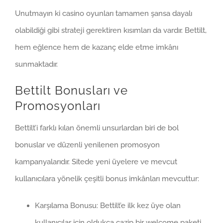
Unutmayın ki casino oyunları tamamen şansa dayalı
olabildiği gibi strateji gerektiren kısımları da vardır. Bettilt,
hem eğlence hem de kazanç elde etme imkânı
sunmaktadır.
Bettilt Bonusları ve
Promosyonları
Bettilt’i farklı kılan önemli unsurlardan biri de bol
bonuslar ve düzenli yenilenen promosyon
kampanyalarıdır. Sitede yeni üyelere ve mevcut
kullanıcılara yönelik çeşitli bonus imkânları mevcuttur:
Karşılama Bonusu: Bettilt’e ilk kez üye olan
kullanıcılar için oldukça cazip bir welcome paketi