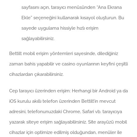
sayfasını açın, tarayıcı menüsünden “Ana Ekrana
Ekle” seçeneğini kullanarak kısayol oluşturun. Bu
sayede uygulama hissiyle hızlı erişim
sağlayabilirsiniz.
Bettilt mobil erişim yöntemleri sayesinde, dilediğiniz
zaman bahis yapabilir ve casino oyunlarının keyfini çeşitli
cihazlardan çıkarabilirsiniz.
Cep tarayıcı üzerinden erişim: Herhangi bir Android ya da
iOS kurulu akıllı telefon üzerinden Bettilt’in mevcut
adresini, telefonunuzdaki Chrome, Safari vb. tarayıcıya
yazarak siteye erişim sağlayabilirsiniz. Site arayüzü mobil
cihazlar için optimize edilmiş olduğundan, menüler ile