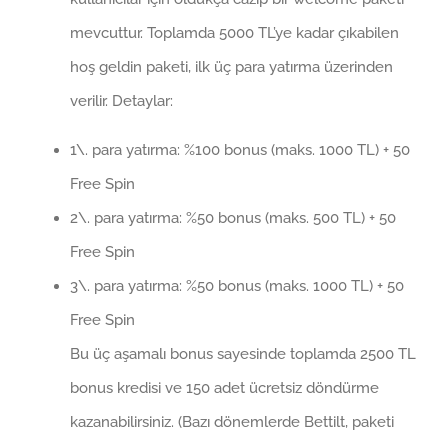
mevcuttur. Toplamda 5000 TL’ye kadar çıkabilen
hoş geldin paketi, ilk üç para yatırma üzerinden
verilir. Detaylar:
1\. para yatırma: %100 bonus (maks. 1000 TL) + 50
Free Spin
2\. para yatırma: %50 bonus (maks. 500 TL) + 50
Free Spin
3\. para yatırma: %50 bonus (maks. 1000 TL) + 50
Free Spin
Bu üç aşamalı bonus sayesinde toplamda 2500 TL
bonus kredisi ve 150 adet ücretsiz döndürme
kazanabilirsiniz. (Bazı dönemlerde Bettilt, paketi