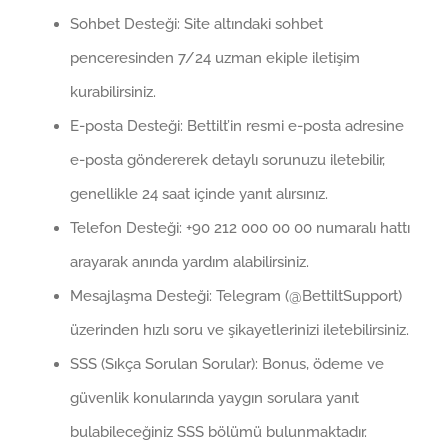
Sohbet Desteği: Site altındaki sohbet
penceresinden 7/24 uzman ekiple iletişim
kurabilirsiniz.
E-posta Desteği: Bettilt’in resmi e-posta adresine
e-posta göndererek detaylı sorunuzu iletebilir,
genellikle 24 saat içinde yanıt alırsınız.
Telefon Desteği: +90 212 000 00 00 numaralı hattı
arayarak anında yardım alabilirsiniz.
Mesajlaşma Desteği: Telegram (@BettiltSupport)
üzerinden hızlı soru ve şikayetlerinizi iletebilirsiniz.
SSS (Sıkça Sorulan Sorular): Bonus, ödeme ve
güvenlik konularında yaygın sorulara yanıt
bulabileceğiniz SSS bölümü bulunmaktadır.