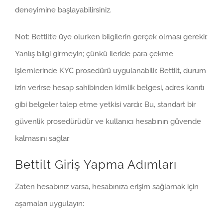
deneyimine başlayabilirsiniz.
Not: Bettilt’e üye olurken bilgilerin gerçek olması gerekir.
Yanlış bilgi girmeyin; çünkü ileride para çekme
işlemlerinde KYC prosedürü uygulanabilir. Bettilt, durum
izin verirse hesap sahibinden kimlik belgesi, adres kanıtı
gibi belgeler talep etme yetkisi vardır. Bu, standart bir
güvenlik prosedürüdür ve kullanıcı hesabının güvende
kalmasını sağlar.
Bettilt Giriş Yapma Adımları
Zaten hesabınız varsa, hesabınıza erişim sağlamak için
aşamaları uygulayın: