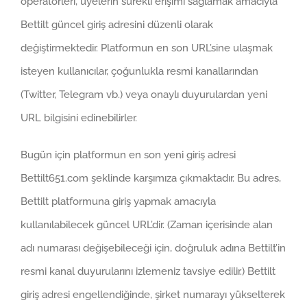
operatörleri, üyelerin sürekli erişimi sağlamak amacıyla
Bettilt güncel giriş adresini düzenli olarak
değiştirmektedir. Platformun en son URL’sine ulaşmak
isteyen kullanıcılar, çoğunlukla resmi kanallarından
(Twitter, Telegram vb.) veya onaylı duyurulardan yeni
URL bilgisini edinebilirler.
Bugün için platformun en son yeni giriş adresi
Bettilt651.com şeklinde karşımıza çıkmaktadır. Bu adres,
Bettilt platformuna giriş yapmak amacıyla
kullanılabilecek güncel URL’dir. (Zaman içerisinde alan
adı numarası değişebileceği için, doğruluk adına Bettilt’in
resmi kanal duyurularını izlemeniz tavsiye edilir.) Bettilt
giriş adresi engellendiğinde, şirket numarayı yükselterek