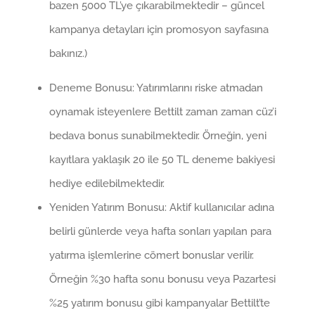
bazen 5000 TL’ye çıkarabilmektedir – güncel
kampanya detayları için promosyon sayfasına
bakınız.)
Deneme Bonusu: Yatırımlarını riske atmadan
oynamak isteyenlere Bettilt zaman zaman cüz’i
bedava bonus sunabilmektedir. Örneğin, yeni
kayıtlara yaklaşık 20 ile 50 TL deneme bakiyesi
hediye edilebilmektedir.
Yeniden Yatırım Bonusu: Aktif kullanıcılar adına
belirli günlerde veya hafta sonları yapılan para
yatırma işlemlerine cömert bonuslar verilir.
Örneğin %30 hafta sonu bonusu veya Pazartesi
%25 yatırım bonusu gibi kampanyalar Bettilt’te