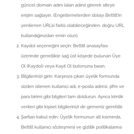
güncel domain adını (alan adını) girerek siteye
erişim sağlayın. (Engellemelerden dolayı Bettilt’in
yenilenen URL’si farklı olabileceğinden, doğru URL
kullandığınızdan emin olun).
Kaydol seçeneğini seçin: Bettilt anasayfası
üzerinde genellikle sağ üst köşede bulunan Üye
Ol (Kaydol) veya Kayıt Ol butonuna basın.
Bilgilerinizi girin: Karşınıza çıkan üyelik formunda
sizden istenen kullanıcı adı, e-posta adresi, şifre ve
para birimi gibi bilgileri tam doldurun. Ayrıca kimlik
verileri gibi kişisel bilgilerinizi de girmeniz gerebilir.
Şartları kabul edin: Üyelik formunun alt kısmında,
Bettilt kullanıcı sözleşmesi ve gizlilik politikalarına