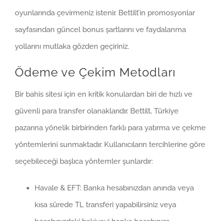
oyunlarında çevirmeniz istenir. Bettilt’in promosyonlar
sayfasından güncel bonus şartlarını ve faydalanma
yollarını mutlaka gözden geçiriniz.
Ödeme ve Çekim Metodları
Bir bahis sitesi için en kritik konulardan biri de hızlı ve
güvenli para transfer olanaklarıdır. Bettilt, Türkiye
pazarına yönelik birbirinden farklı para yatırma ve çekme
yöntemlerini sunmaktadır. Kullanıcıların tercihlerine göre
seçebileceği başlıca yöntemler şunlardır:
Havale & EFT: Banka hesabınızdan anında veya
kısa sürede TL transferi yapabilirsiniz veya