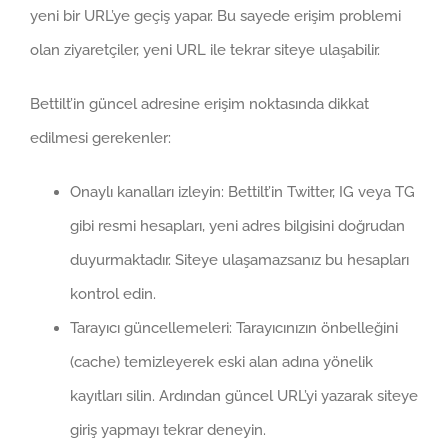
yeni bir URL’ye geçiş yapar. Bu sayede erişim problemi
olan ziyaretçiler, yeni URL ile tekrar siteye ulaşabilir.
Bettilt’in güncel adresine erişim noktasında dikkat
edilmesi gerekenler:
Onaylı kanalları izleyin: Bettilt’in Twitter, IG veya TG
gibi resmi hesapları, yeni adres bilgisini doğrudan
duyurmaktadır. Siteye ulaşamazsanız bu hesapları
kontrol edin.
Tarayıcı güncellemeleri: Tarayıcınızın önbelleğini
(cache) temizleyerek eski alan adına yönelik
kayıtları silin. Ardından güncel URL’yi yazarak siteye
giriş yapmayı tekrar deneyin.