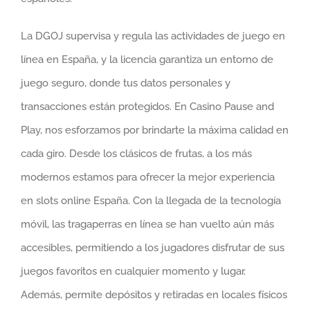
La DGOJ supervisa y regula las actividades de juego en
línea en España, y la licencia garantiza un entorno de
juego seguro, donde tus datos personales y
transacciones están protegidos. En Casino Pause and
Play, nos esforzamos por brindarte la máxima calidad en
cada giro. Desde los clásicos de frutas, a los más
modernos estamos para ofrecer la mejor experiencia
en slots online España. Con la llegada de la tecnología
móvil, las tragaperras en línea se han vuelto aún más
accesibles, permitiendo a los jugadores disfrutar de sus
juegos favoritos en cualquier momento y lugar.
Además, permite depósitos y retiradas en locales físicos