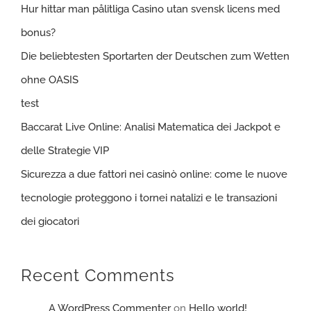
Hur hittar man pålitliga Casino utan svensk licens med
bonus?
Die beliebtesten Sportarten der Deutschen zum Wetten
ohne OASIS
test
Baccarat Live Online: Analisi Matematica dei Jackpot e
delle Strategie VIP
Sicurezza a due fattori nei casinò online: come le nuove
tecnologie proteggono i tornei natalizi e le transazioni
dei giocatori
Recent Comments
A WordPress Commenter
on
Hello world!