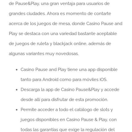
de Pause&Play, una gran ventaja para usuarios de
grandes ciudades. Ahora es momento de contarte
acerca de los juegos de mesa, donde Casino Pause and
Play se destaca con una variedad bastante aceptable
de juegos de ruleta y blackjack online, además de
algunas variantes muy novedosas.
Casino Pause and Play tiene una app disponible
tanto para Android como para móviles iOS.
Descarga la app de Casino Pause&Play y accede
desde allí para disfrutar de esta promoción.
Permite acceder a todo el catálogo de slots y
juegos disponibles en Casino Pause & Play, con
todas las garantías que exige la regulación del