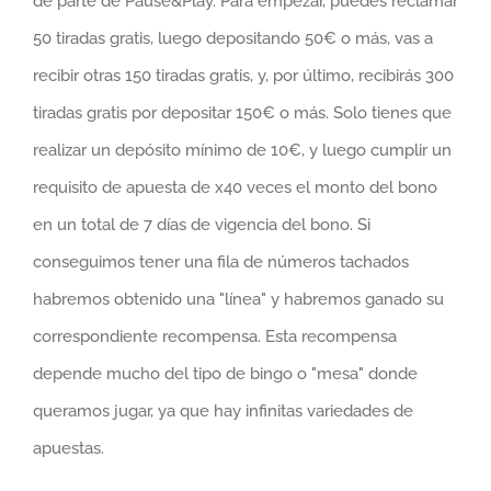
de parte de Pause&Play. Para empezar, puedes reclamar
50 tiradas gratis, luego depositando 50€ o más, vas a
recibir otras 150 tiradas gratis, y, por último, recibirás 300
tiradas gratis por depositar 150€ o más. Solo tienes que
realizar un depósito mínimo de 10€, y luego cumplir un
requisito de apuesta de x40 veces el monto del bono
en un total de 7 días de vigencia del bono. Si
conseguimos tener una fila de números tachados
habremos obtenido una "línea" y habremos ganado su
correspondiente recompensa. Esta recompensa
depende mucho del tipo de bingo o "mesa" donde
queramos jugar, ya que hay infinitas variedades de
apuestas.