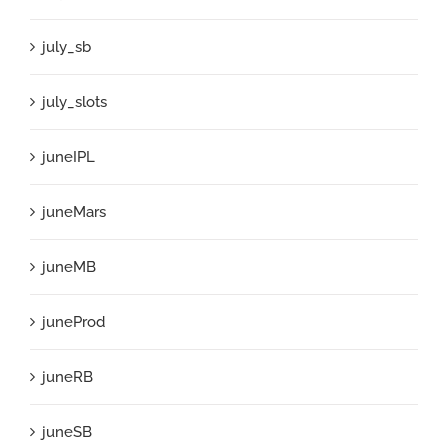
july_sb
july_slots
juneIPL
juneMars
juneMB
juneProd
juneRB
juneSB