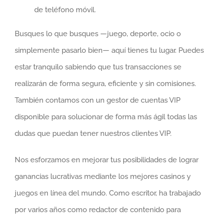
de teléfono móvil.
Busques lo que busques —juego, deporte, ocio o
simplemente pasarlo bien— aquí tienes tu lugar. Puedes
estar tranquilo sabiendo que tus transacciones se
realizarán de forma segura, eficiente y sin comisiones.
También contamos con un gestor de cuentas VIP
disponible para solucionar de forma más ágil todas las
dudas que puedan tener nuestros clientes VIP.
Nos esforzamos en mejorar tus posibilidades de lograr
ganancias lucrativas mediante los mejores casinos y
juegos en línea del mundo. Como escritor, ha trabajado
por varios años como redactor de contenido para