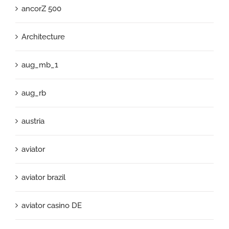
ancorZ 500
Architecture
aug_mb_1
aug_rb
austria
aviator
aviator brazil
aviator casino DE