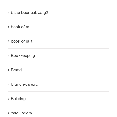
blueribbonbaby.org2
book of ra
book of ra it
Bookkeeping
Brand
brunch-cafe.ru
Buildings
calculadora