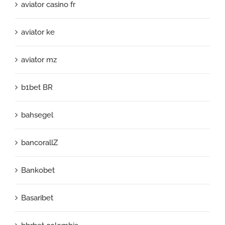
aviator casino fr
aviator ke
aviator mz
b1bet BR
bahsegel
bancorallZ
Bankobet
Basaribet