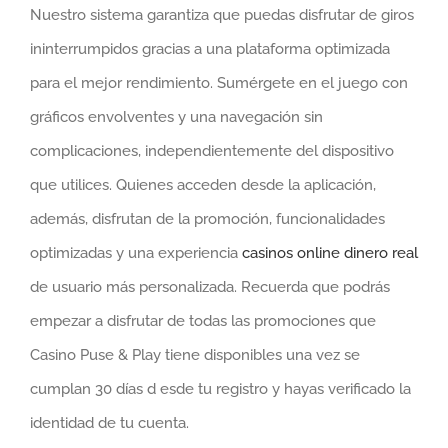
Nuestro sistema garantiza que puedas disfrutar de giros
ininterrumpidos gracias a una plataforma optimizada
para el mejor rendimiento. Sumérgete en el juego con
gráficos envolventes y una navegación sin
complicaciones, independientemente del dispositivo
que utilices. Quienes acceden desde la aplicación,
además, disfrutan de la promoción, funcionalidades
optimizadas y una experiencia
casinos online dinero real
de usuario más personalizada. Recuerda que podrás
empezar a disfrutar de todas las promociones que
Casino Puse & Play tiene disponibles una vez se
cumplan 30 días d esde tu registro y hayas verificado la
identidad de tu cuenta.