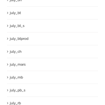
july_bh
july_bt
july_bt_s
july_btprod
july_ch
july_mars
july_mb
july_pb_s
july_rb