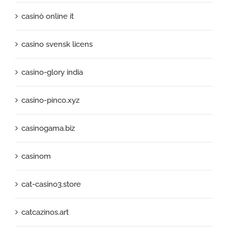
casinò online it
casino svensk licens
casino-glory india
casino-pinco.xyz
casinogama.biz
casinom
cat-casino3.store
catcazinos.art