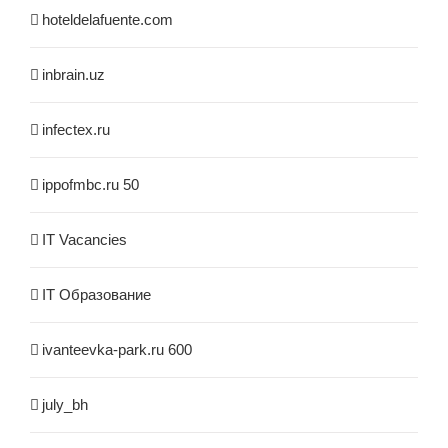
hoteldelafuente.com
inbrain.uz
infectex.ru
ippofmbc.ru 50
IT Vacancies
IT Образование
ivanteevka-park.ru 600
july_bh