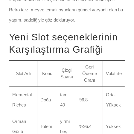
Retro tarzı meyve temalı oyunların güncel varyantı olan bu
yapım, sadeliğiyle göz dolduruyor.
Yeni Slot seçeneklerinin
Karşılaştırma Grafiği
Geri
Çizgi
Slot Adı
Konu
Ödeme
Volatilite
Sayısı
Oranı
Elemental
tam
Orta-
Doğa
96,8
Riches
40
Yüksek
Orman
yirmi
Totem
%96.4
Yüksek
Gücü
beş