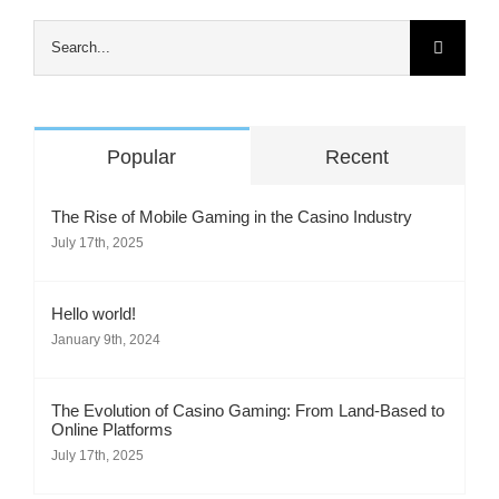
Search
for:
Popular
Recent
The Rise of Mobile Gaming in the Casino Industry
July 17th, 2025
Hello world!
January 9th, 2024
The Evolution of Casino Gaming: From Land-Based to
Online Platforms
July 17th, 2025