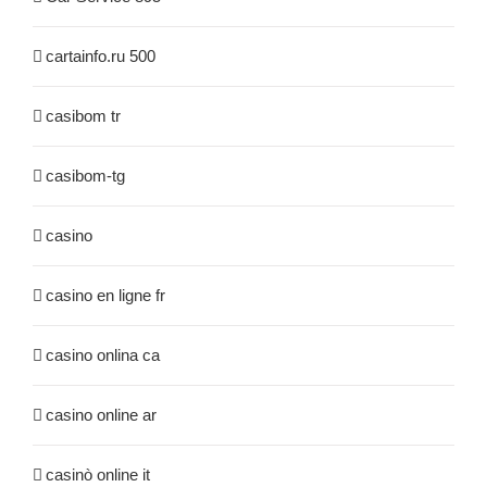
cartainfo.ru 500
casibom tr
casibom-tg
casino
casino en ligne fr
casino onlina ca
casino online ar
casinò online it