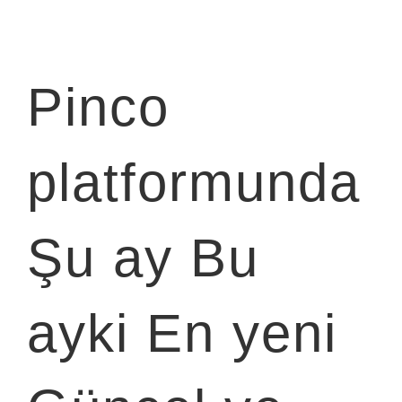
Pinco
platformunda
Şu ay Bu
ayki En yeni