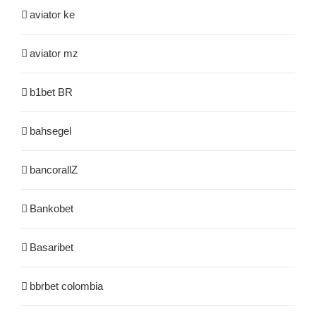
aviator ke
aviator mz
b1bet BR
bahsegel
bancorallZ
Bankobet
Basaribet
bbrbet colombia