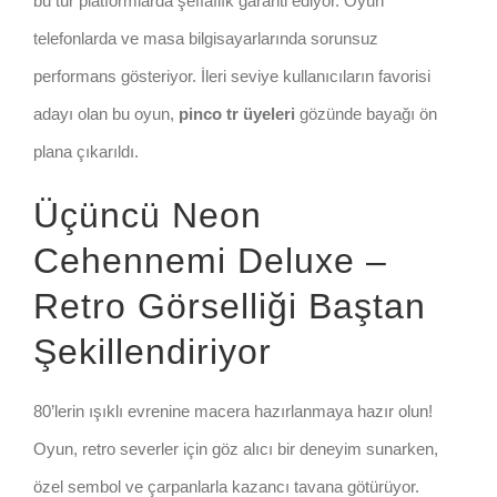
bu tür platformlarda şeffaflık garanti ediyor. Oyun
telefonlarda ve masa bilgisayarlarında sorunsuz
performans gösteriyor. İleri seviye kullanıcıların favorisi
adayı olan bu oyun,
pinco tr üyeleri
gözünde bayağı ön
plana çıkarıldı.
Üçüncü Neon
Cehennemi Deluxe –
Retro Görselliği Baştan
Şekillendiriyor
80’lerin ışıklı evrenine macera hazırlanmaya hazır olun!
Oyun, retro severler için göz alıcı bir deneyim sunarken,
özel sembol ve çarpanlarla kazancı tavana götürüyor.