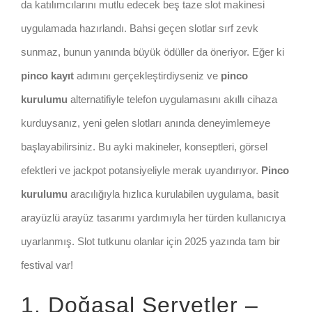
da katılımcılarını mutlu edecek beş taze slot makinesi
uygulamada hazırlandı. Bahsi geçen slotlar sırf zevk
sunmaz, bunun yanında büyük ödüller da öneriyor. Eğer ki
pinco kayıt
adımını gerçekleştirdiyseniz ve
pinco
kurulumu
alternatifiyle telefon uygulamasını akıllı cihaza
kurduysanız, yeni gelen slotları anında deneyimlemeye
başlayabilirsiniz. Bu ayki makineler, konseptleri, görsel
efektleri ve jackpot potansiyeliyle merak uyandırıyor.
Pinco
kurulumu
aracılığıyla hızlıca kurulabilen uygulama, basit
arayüzlü arayüz tasarımı yardımıyla her türden kullanıcıya
uyarlanmış. Slot tutkunu olanlar için 2025 yazında tam bir
festival var!
1. Doğasal Servetler –