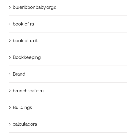
blueribbonbaby.org2
book of ra
book of ra it
Bookkeeping
Brand
brunch-cafe.ru
Buildings
calculadora