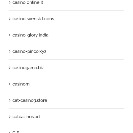
casinò online it
casino svensk licens
casino-glory india
casino-pinco.xyz
casinogama.biz
casinom
cat-casino3.store
catcazinos.art
CIB