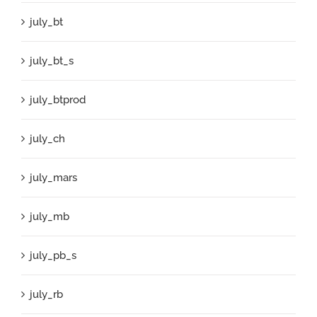
july_bt
july_bt_s
july_btprod
july_ch
july_mars
july_mb
july_pb_s
july_rb