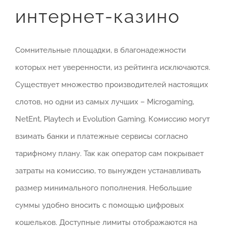
интернет-казино
Сомнительные площадки, в благонадежности
которых нет уверенности, из рейтинга исключаются.
Существует множество производителей настоящих
слотов, но одни из самых лучших – Microgaming,
NetEnt, Playtech и Evolution Gaming. Комиссию могут
взимать банки и платежные сервисы согласно
тарифному плану. Так как оператор сам покрывает
затраты на комиссию, то вынужден устанавливать
размер минимального пополнения. Небольшие
суммы удобно вносить с помощью цифровых
кошельков. Доступные лимиты отображаются на