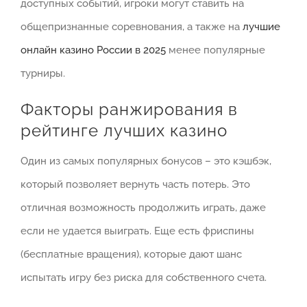
доступных событий, игроки могут ставить на
общепризнанные соревнования, а также на
лучшие
онлайн казино России в 2025
менее популярные
турниры.
Факторы ранжирования в
рейтинге лучших казино
Один из самых популярных бонусов – это кэшбэк,
который позволяет вернуть часть потерь. Это
отличная возможность продолжить играть, даже
если не удается выиграть. Еще есть фриспины
(бесплатные вращения), которые дают шанс
испытать игру без риска для собственного счета.