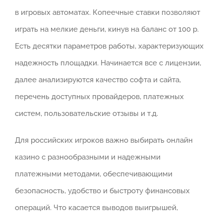
в игровых автоматах. Копеечные ставки позволяют
играть на мелкие деньги, кинув на баланс от 100 р.
Есть десятки параметров работы, характеризующих
надежность площадки. Начинается все с лицензии,
далее анализируются качество софта и сайта,
перечень доступных провайдеров, платежных
систем, пользовательские отзывы и т.д.
Для российских игроков важно выбирать онлайн
казино с разнообразными и надежными
платежными методами, обеспечивающими
безопасность, удобство и быстроту финансовых
операций. Что касается выводов выигрышей,