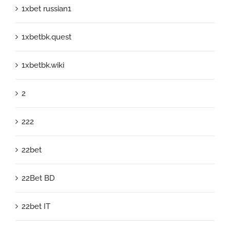
1xbet russian1
1xbetbk.quest
1xbetbk.wiki
2
222
22bet
22Bet BD
22bet IT