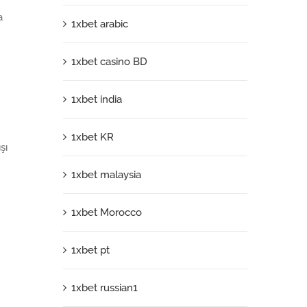
a
1xbet arabic
1xbet casino BD
1xbet india
1xbet KR
şı
1xbet malaysia
1xbet Morocco
1xbet pt
1xbet russian1