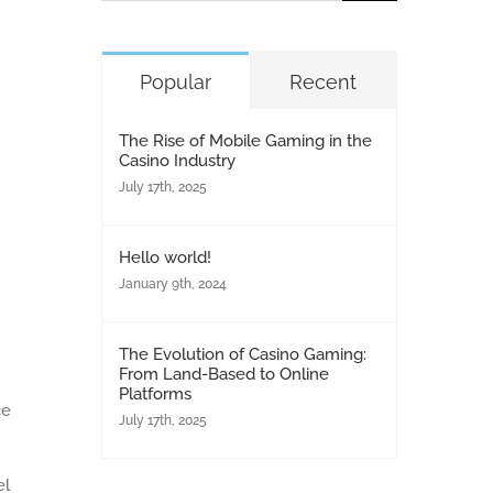
for:
Popular
Recent
The Rise of Mobile Gaming in the
Casino Industry
July 17th, 2025
Hello world!
January 9th, 2024
The Evolution of Casino Gaming:
From Land-Based to Online
Platforms
çe
July 17th, 2025
el