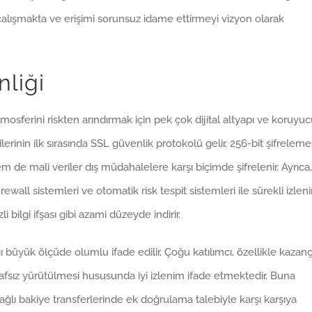
lışmakta ve erişimi sorunsuz idame ettirmeyi vizyon olarak
nliği
sferini riskten arındırmak için pek çok dijital altyapı ve koruyu
lerinin ilk sırasında SSL güvenlik protokolü gelir. 256-bit şifreleme
m de mali veriler dış müdahalelere karşı biçimde şifrelenir. Ayrıca,
wall sistemleri ve otomatik risk tespit sistemleri ile sürekli izlenir
 bilgi ifşası gibi azami düzeyde indirir.
 büyük ölçüde olumlu ifade edilir. Çoğu katılımcı, özellikle kazan
rafsız yürütülmesi hususunda iyi izlenim ifade etmektedir. Buna
ı bakiye transferlerinde ek doğrulama talebiyle karşı karşıya