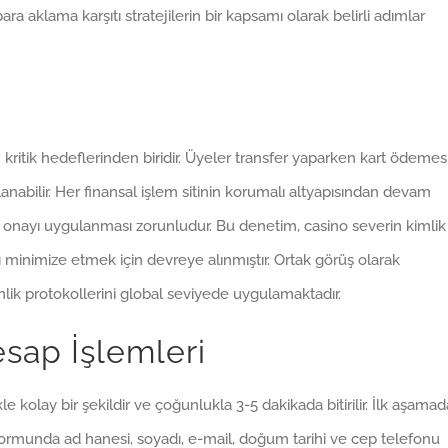
ra aklama karşıtı stratejilerin bir kapsamı olarak belirli adımlar
 kritik hedeflerinden biridir. Üyeler transfer yaparken kart ödemesi
anabilir. Her finansal işlem sitinin korumalı altyapısından devam
ik onayı uygulanması zorunludur. Bu denetim, casino severin kimlik
 minimize etmek için devreye alınmıştır. Ortak görüş olarak
nlik protokollerini global seviyede uygulamaktadır.
sap İşlemleri
kolay bir şekildir ve çoğunlukla 3-5 dakikada bitirilir. İlk aşamad
lik formunda ad hanesi, soyadı, e-mail, doğum tarihi ve cep telefonu