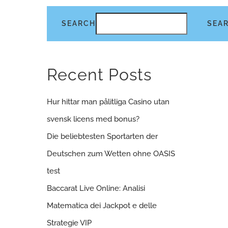
SEARCH
SEA
Recent Posts
Hur hittar man pålitliga Casino utan
svensk licens med bonus?
m
Die beliebtesten Sportarten der
Deutschen zum Wetten ohne OASIS
test
Baccarat Live Online: Analisi
Matematica dei Jackpot e delle
Strategie VIP