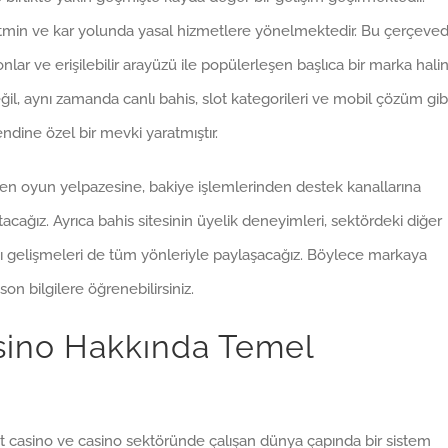
, tatmin ve kar yolunda yasal hizmetlere yönelmektedir. Bu çerçeve
nlar ve erişilebilir arayüzü ile popülerleşen başlıca bir marka hali
değil, aynı zamanda canlı bahis, slot kategorileri ve mobil çözüm gib
ndine özel bir mevki yaratmıştır.
n oyun yelpazesine, bakiye işlemlerinden destek kanallarına
atacağız. Ayrıca bahis sitesinin üyelik deneyimleri, sektördeki diğer
ası gelişmeleri de tüm yönleriyle paylaşacağız. Böylece markaya
on bilgilere öğrenebilirsiniz.
sino Hakkında Temel
 casino ve casino sektöründe çalışan dünya çapında bir sistem