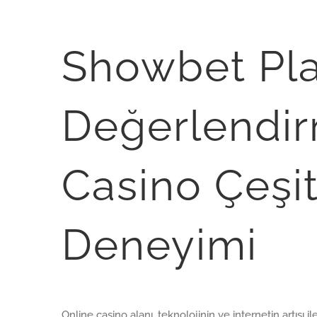
Showbet Plat
Değerlendir
Casino Çeşit
Deneyimi
Online casino alanı, teknolojinin ve internetin artışı 