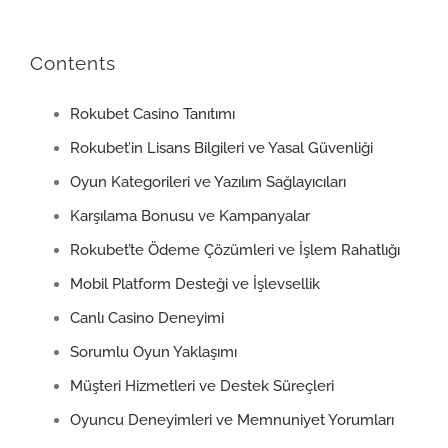
Contents
Rokubet Casino Tanıtımı
Rokubet’in Lisans Bilgileri ve Yasal Güvenliği
Oyun Kategorileri ve Yazılım Sağlayıcıları
Karşılama Bonusu ve Kampanyalar
Rokubet’te Ödeme Çözümleri ve İşlem Rahatlığı
Mobil Platform Desteği ve İşlevsellik
Canlı Casino Deneyimi
Sorumlu Oyun Yaklaşımı
Müşteri Hizmetleri ve Destek Süreçleri
Oyuncu Deneyimleri ve Memnuniyet Yorumları