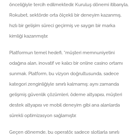
önceliğiyle tercih edilmektedir. Kuruluş dönemi itibarıyla,
Rokubet, sektörde orta ölçekli bir deneyim kazanmış,
hızlı bir gelişim süreci geçirmiş ve saygın bir marka
kimliği kazanmıştır.
Platformun temel hedefi, “müşteri memnuniyetini
odağına alan, inovatif ve kalıcı bir online casino ortamı
sunmak. Platform, bu vizyon doğrultusunda, sadece
kategori zenginliğiyle sınırlı kalmamış; aynı zamanda
gelişmiş güvenlik çözümleri, ödeme altyapısı, müşteri
destek altyapısı ve mobil deneyim gibi ana alanlarda
sürekli optimizasyon sağlamıştır.
Geçen dönemde, bu operatör, sadece slotlarla sınırlı