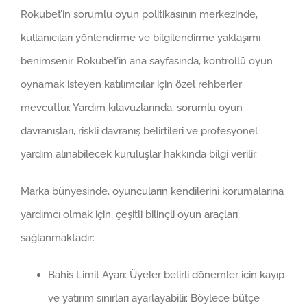
Rokubet’in sorumlu oyun politikasının merkezinde,
kullanıcıları yönlendirme ve bilgilendirme yaklaşımı
benimsenir. Rokubet’in ana sayfasında, kontrollü oyun
oynamak isteyen katılımcılar için özel rehberler
mevcuttur. Yardım kılavuzlarında, sorumlu oyun
davranışları, riskli davranış belirtileri ve profesyonel
yardım alınabilecek kuruluşlar hakkında bilgi verilir.
Marka bünyesinde, oyuncuların kendilerini korumalarına
yardımcı olmak için, çeşitli bilinçli oyun araçları
sağlanmaktadır:
Bahis Limit Ayarı: Üyeler belirli dönemler için kayıp
ve yatırım sınırları ayarlayabilir. Böylece bütçe