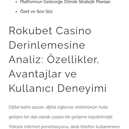
Platformun Geleceğe Dönük Stratejik Planları
Özet ve Son Söz
Rokubet Casino
Derinlemesine
Analiz: Özellikler,
Avantajlar ve
Kullanıcı Deneyimi
Dijital bahis pazarı, dijital eğlence sektörünün hızla
gelişen bir dalı olarak çarpıcı bir gelişme kaydetmiştir.
Yüksek internet penetrasyonu, akıllı telefon kullanımının