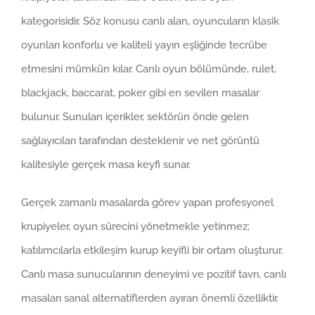
kategorisidir. Söz konusu canlı alan, oyuncuların klasik
oyunları konforlu ve kaliteli yayın eşliğinde tecrübe
etmesini mümkün kılar. Canlı oyun bölümünde, rulet,
blackjack, baccarat, poker gibi en sevilen masalar
bulunur. Sunulan içerikler, sektörün önde gelen
sağlayıcıları tarafından desteklenir ve net görüntü
kalitesiyle gerçek masa keyfi sunar.
Gerçek zamanlı masalarda görev yapan profesyonel
krupiyeler, oyun sürecini yönetmekle yetinmez;
katılımcılarla etkileşim kurup keyifli bir ortam oluşturur.
Canlı masa sunucularının deneyimi ve pozitif tavrı, canlı
masaları sanal alternatiflerden ayıran önemli özelliktir.