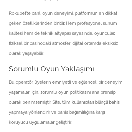
Rokubet’te canlı oyun deneyimi, platformun en dikkat
çeken özelliklerinden biridir. Hem profesyonel sunum
kalitesi hem de teknik altyapısı sayesinde, oyuncular,
fiziksel bir casinodaki atmosferi dijital ortamda eksiksiz
olarak yaşayabilir.
Sorumlu Oyun Yaklaşımı
Bu operatör, üyelerin emniyetli ve eğlenceli bir deneyim
yaşamaları için, sorumlu oyun politikasını ana prensip
olarak benimsemiştir. Site, tüm kullanıcıları bilinçli bahis
yapmaya yönlendirir ve bahis bağımlılığına karşı
koruyucu uygulamalar geliştirir.