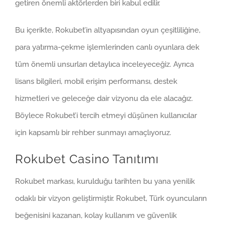
getiren önemli aktörlerden biri kabul edilir.
Bu içerikte, Rokubet’in altyapısından oyun çeşitliliğine,
para yatırma-çekme işlemlerinden canlı oyunlara dek
tüm önemli unsurları detaylıca inceleyeceğiz. Ayrıca
lisans bilgileri, mobil erişim performansı, destek
hizmetleri ve geleceğe dair vizyonu da ele alacağız.
Böylece Rokubet’i tercih etmeyi düşünen kullanıcılar
için kapsamlı bir rehber sunmayı amaçlıyoruz.
Rokubet Casino Tanıtımı
Rokubet markası, kurulduğu tarihten bu yana yenilik
odaklı bir vizyon geliştirmiştir. Rokubet, Türk oyuncuların
beğenisini kazanan, kolay kullanım ve güvenlik