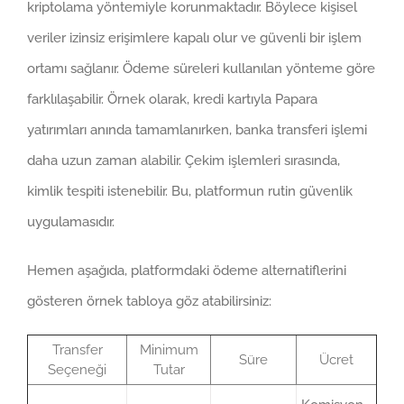
kriptolama yöntemiyle korunmaktadır. Böylece kişisel
veriler izinsiz erişimlere kapalı olur ve güvenli bir işlem
ortamı sağlanır. Ödeme süreleri kullanılan yönteme göre
farklılaşabilir. Örnek olarak, kredi kartıyla Papara
yatırımları anında tamamlanırken, banka transferi işlemi
daha uzun zaman alabilir. Çekim işlemleri sırasında,
kimlik tespiti istenebilir. Bu, platformun rutin güvenlik
uygulamasıdır.
Hemen aşağıda, platformdaki ödeme alternatiflerini
gösteren örnek tabloya göz atabilirsiniz:
Transfer
Minimum
Süre
Ücret
Seçeneği
Tutar