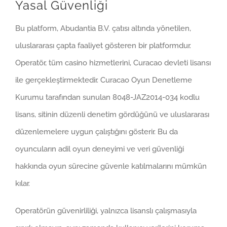
Yasal Güvenliği
Bu platform, Abudantia B.V. çatısı altında yönetilen,
uluslararası çapta faaliyet gösteren bir platformdur.
Operatör, tüm casino hizmetlerini, Curacao devleti lisansı
ile gerçekleştirmektedir. Curacao Oyun Denetleme
Kurumu tarafından sunulan 8048-JAZ2014-034 kodlu
lisans, sitinin düzenli denetim gördüğünü ve uluslararası
düzenlemelere uygun çalıştığını gösterir. Bu da
oyuncuların adil oyun deneyimi ve veri güvenliği
hakkında oyun sürecine güvenle katılmalarını mümkün
kılar.
Operatörün güvenirliliği, yalnızca lisanslı çalışmasıyla