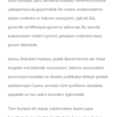
sınırlı olmayıp, aynı zamanda kullanıcı verilerini koruma
yaklaşımıyla da güçlendirilir. Bu marka, kullanıcılarının
kişisel verilerini ve ödeme süreçlerini, 256 bit SSL
güvenlik sertifikasıyla güvence altına alır. Bu sayede,
kullanıcıların verileri üçüncü şahısların erişimine karşı
güven altındadır.
Ayrıca, Rokubet markası, açıklık ilkesini temel alır. Yasal
belgeler net biçimde sunulurken, ödeme seçenekleri,
promosyon kuralları ve destek politikaları detaylı şekilde
açıklanmıştır. Casino severler, tüm içeriklere rahatlıkla
ulaşabilir ve her adımı önceden öğrenebilir.
Tüm bunlara ek olarak, katılımcıların bazen para