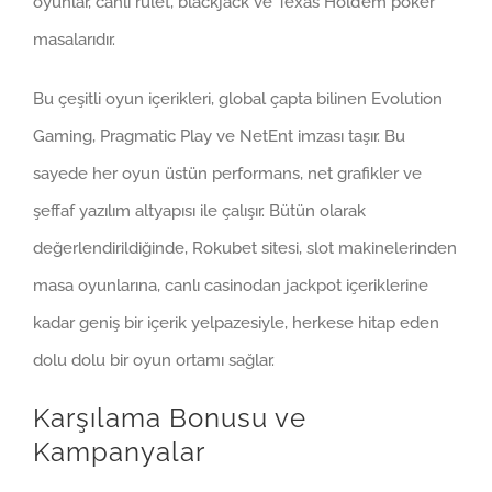
oyunlar, canlı rulet, blackjack ve Texas Hold’em poker
masalarıdır.
Bu çeşitli oyun içerikleri, global çapta bilinen Evolution
Gaming, Pragmatic Play ve NetEnt imzası taşır. Bu
sayede her oyun üstün performans, net grafikler ve
şeffaf yazılım altyapısı ile çalışır. Bütün olarak
değerlendirildiğinde, Rokubet sitesi, slot makinelerinden
masa oyunlarına, canlı casinodan jackpot içeriklerine
kadar geniş bir içerik yelpazesiyle, herkese hitap eden
dolu dolu bir oyun ortamı sağlar.
Karşılama Bonusu ve
Kampanyalar