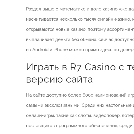
Раздел выше о математике и доле казино уже да
насчитывается несколько тысяч онлайн-казино, 
открываются новые казино, поэтому ассортимент
выплачивает деньги без обмана, сейчас доступно
на Android и iPhone можно прямо здесь по дове
Играть в R7 Casino c
версию сайта
На сайте доступно более 6000 наименований игр
самыми эксклюзивными. Среди них настольные игр
онлайн-игры, такие как слоты, видеопокер, лоте
поставщиков программного обеспечения, среди ко