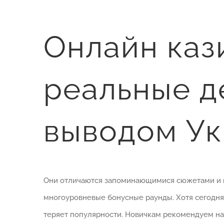
Онлайн каз
реальные д
выводом Ук
Они отличаются запоминающимися сюжетами и 
многоуровневые бонусные раунды. Хотя сегодня
теряет популярности. Новичкам рекомендуем на