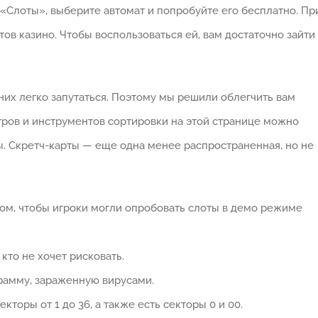
 «Слоты», выберите автомат и попробуйте его бесплатно. Пр
ов казино. Чтобы воспользоваться ей, вам достаточно зайти
 них легко запутаться. Поэтому мы решили облегчить вам
ров и инструментов сортировки на этой странице можно
ы. Скретч-карты — еще одна менее распространенная, но не
том, чтобы игроки могли опробовать слоты в демо режиме
кто не хочет рисковать.
рамму, зараженную вирусами.
торы от 1 до 36, а также есть секторы 0 и 00.