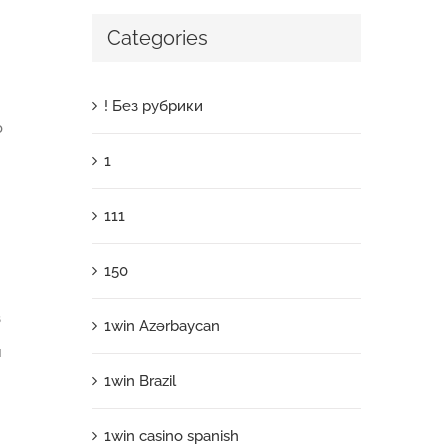
Categories
! Без рубрики
ю
1
111
150
в
1win Azərbaycan
м
1win Brazil
1win casino spanish