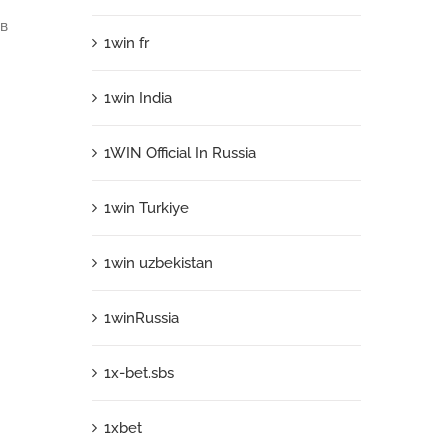
ов
1win fr
1win India
1WIN Official In Russia
1win Turkiye
и
1win uzbekistan
1winRussia
1x-bet.sbs
1xbet