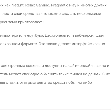
х как NetEnt, Relax Gaming, Pragmatic Play и многих других.
внести свои средства, что можно сделать несколькими
ариантами криптовалюты.
мпьютера или ноутбука. Десктопная или веб-версия дает
ноэкранном формате. Это также делает интерфейс казино
 электронные кошельки доступны на сайте онлайн казино и
итель может свободно обменять такие фишки на деньги. С их
яя ставки, отыгрыш для этих средств обычно либо