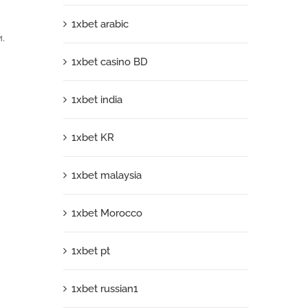
1xbet arabic
.
1xbet casino BD
1xbet india
1xbet KR
1xbet malaysia
1xbet Morocco
1xbet pt
1xbet russian1