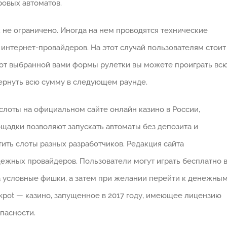
ровых автоматов.
к не ограничено. Иногда на нем проводятся технические
интернет-провайдеров. На этот случай пользователям стоит
 от выбранной вами формы рулетки вы можете проиграть вс
вернуть всю сумму в следующем раунде.
слоты на официальном сайте онлайн казино в России,
щадки позволяют запускать автоматы без депозита и
тить слоты разных разработчиков. Редакция сайта
адежных провайдеров. Пользователи могут играть бесплатно 
на условные фишки, а затем при желании перейти к денежны
ackpot — казино, запущенное в 2017 году, имеющее лицензию
пасности.