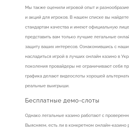
Мы также оценили игровой опыт и разнообразие 
и акций для игроков. В нашем списке вы найдет
стандартам качества и имеют официальную лице
представить вам только лучшие легальные онлай
защиту ваших интересов. Ознакомившись с наши
насладиться игрой в лучших онлайн казино в Ук
поколения провайдеры не ограничивают себя пр
графика делают видеослоты хорошей альтернати
реальные выигрыши.
Бесплатные демо-слоты
Однако легальные казино работают с проверенн
Выясняем, есть ли в конкретном онлайн-казино 