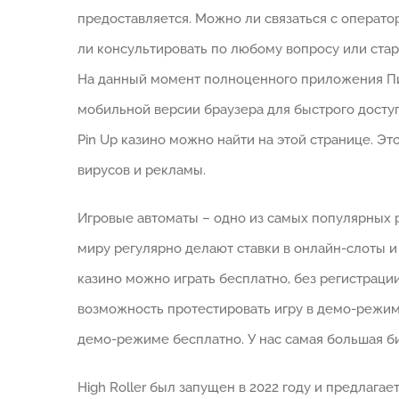
предоставляется. Можно ли связаться с оператор
ли консультировать по любому вопросу или ста
На данный момент полноценного приложения Пин
мобильной версии браузера для быстрого доступ
Pin Up казино можно найти на этой странице. Э
вирусов и рекламы.
Игровые автоматы – одно из самых популярных 
миру регулярно делают ставки в онлайн-слоты и 
казино можно играть бесплатно, без регистраци
возможность протестировать игру в демо-режиме
демо-режиме бесплатно. У нас самая большая б
High Roller был запущен в 2022 году и предлага