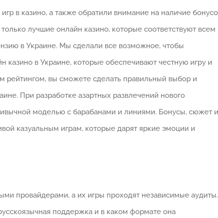
игр в казино, а также обратили внимание на наличие бонус
е только лучшие онлайн казино, которые соответствуют всем
нзию в Украине. Мы сделали все возможное, чтобы
н казино в Украине, которые обеспечивают честную игру и
м рейтингом, вы сможете сделать правильный выбор и
раине. При разработке азартных развлечений нового
ивычной моделью с барабанами и линиями. Бонусы, сюжет 
вой казуальным играм, которые дарят яркие эмоции и
ыми провайдерами, а их игры проходят независимые аудиты.
русскоязычная поддержка и в каком формате она